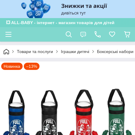
💥 ALL-BABY - інтернет - магазин товарів для дітей
Товари та послуги
Іграшки дитячі
Боксерські набори
Новинка
–13%