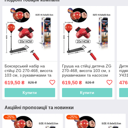
Боксерський набір на
Груша на стійці дитяча ZG
Дитя
стійці ZG 270-468, висота
270-468, висота 103 см, з
підв
103 см, з рукавичками та
рукавичками та насосом
У431
насосом
см, 
619,50
619,50
476
₴
₴
826 ₴
826 ₴
Купити
Купити
Акційні пропозиції та новинки
–25%
–25%