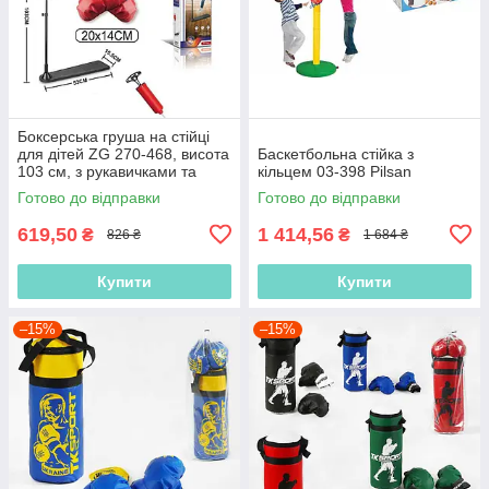
Боксерська груша на стійці
для дітей ZG 270-468, висота
Баскетбольна стійка з
103 см, з рукавичками та
кільцем 03-398 Pilsan
насосом
Готово до відправки
Готово до відправки
619,50
1 414,56
₴
₴
826 ₴
1 684 ₴
Купити
Купити
–15%
–15%