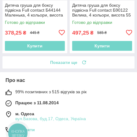
Дитяча груша для боксу
Дитяча груша для боксу
підвісна Full contact Б44144
підвісна Full contact Б90122
Маленька, 4 кольори, висота
Велика, 4 кольори, висота 55
42 см, з рукавичками
см, з рукавичками
Готово до відправки
Готово до відправки
378,25
497,25
₴
₴
445 ₴
585 ₴
Купити
Купити
Показати ще
Про нас
99% позитивних з 515 відгуків за рік
Працює з 11.08.2014
м. Одеса
вул.Базова, буд.17, Одеса, Україна
Контакти
КНОПКА
ЗВ'ЯЗКУ