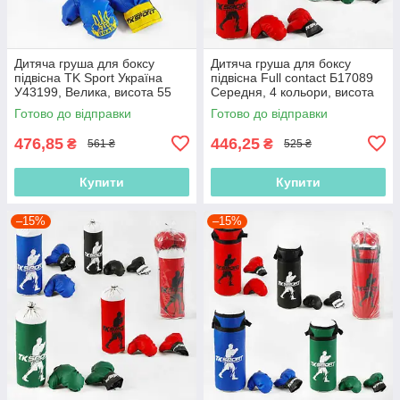
Дитяча груша для боксу
Дитяча груша для боксу
підвісна TK Sport Україна
підвісна Full contact Б17089
У43199, Велика, висота 55
Середня, 4 кольори, висота
см, з рукавичками
47 см, з рукавичками
Готово до відправки
Готово до відправки
476,85
446,25
₴
₴
561 ₴
525 ₴
Купити
Купити
–15%
–15%