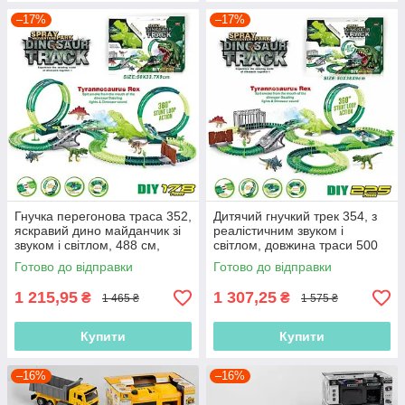
–17%
–17%
Гнучка перегонова траса 352,
Дитячий гнучкий трек 354, з
яскравий дино майданчик зі
реалістичним звуком і
звуком і світлом, 488 см,
світлом, довжина траси 500
трампліни та петля, 178
см, дино майданчик, петля
Готово до відправки
Готово до відправки
елементів
1 215,95
1 307,25
₴
₴
1 465 ₴
1 575 ₴
Купити
Купити
–16%
–16%