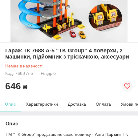
Гараж ТК 7688 А-5 "TK Group" 4 поверхи, 2
машинки, підйомник з тріскачкою, аксесуари
Немає в наявності
Код: 7688 А-5
Роздріб
646
₴
Опис
Характеристики
Доставка
Оплата
Умови п
Опис
ТМ "TK Group" представляє свою новинку - Авто
Паркінг
ТК