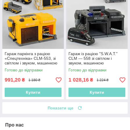
Гараж паркінга з рацією
Гараж із рацією "S.W.A.T."
«Спецтехніка» CLM-553, зі
CLM — 558 зі світлом і
світлом і звуком, машинкою
звуком, машинкою
Готово до відправки
Готово до відправки
991,20
1 028,16
₴
₴
1 180 ₴
1 224 ₴
Купити
Купити
Показати ще
Про нас