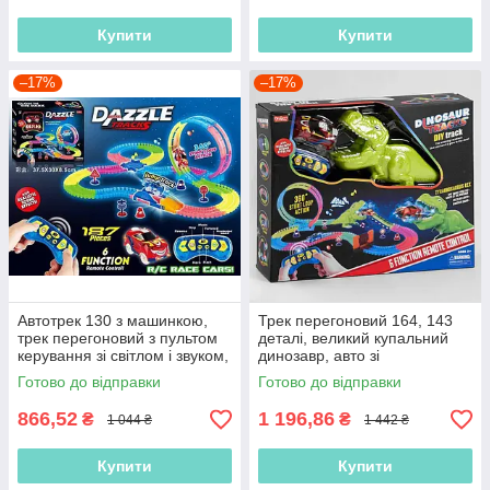
Купити
Купити
–17%
–17%
Автотрек 130 з машинкою,
Трек перегоновий 164, 143
трек перегоновий з пультом
деталі, великий купальний
керування зі світлом і звуком,
динозавр, авто зі
187 ел, довжина треку 425 см
світлодіодами, розвідний міст
Готово до відправки
Готово до відправки
866,52
1 196,86
₴
₴
1 044 ₴
1 442 ₴
Купити
Купити