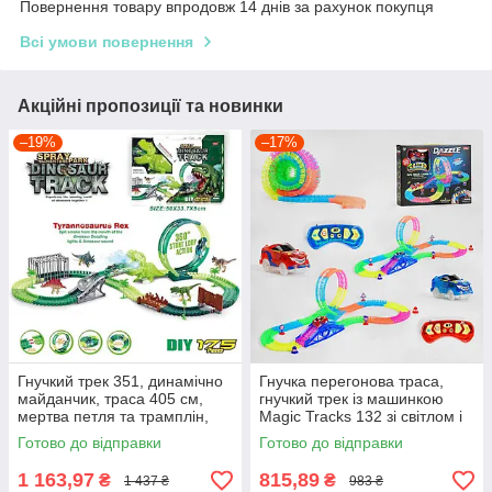
Повернення товару впродовж 14 днів за рахунок покупця
Всі умови повернення
Акційні пропозиції та новинки
–19%
–17%
Гнучкий трек 351, динамічно
Гнучка перегонова траса,
майданчик, траса 405 см,
гнучкий трек із машинкою
мертва петля та трамплін,
Magic Tracks 132 зі світлом і
175 елементів
звуком, довжина траси 348
Готово до відправки
Готово до відправки
см
1 163,97
815,89
₴
₴
1 437 ₴
983 ₴