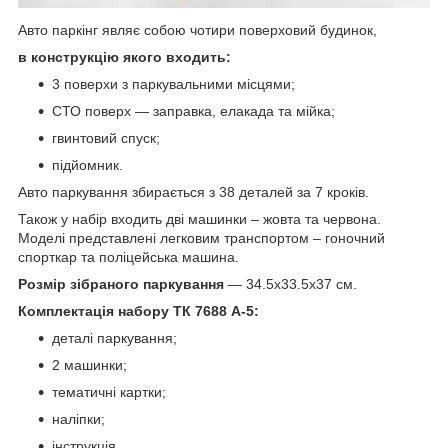
Авто паркінг являє собою чотири поверховий будинок,
в конструкцію якого входить:
3 поверхи з паркувальними місцями;
СТО поверх — заправка, елакада та мійка;
гвинтовий спуск;
підйомник.
Авто паркування збирається з 38 деталей за 7 кроків.
Також у набір входить дві машинки – жовта та червона.
Моделі представлені легковим транспортом – гоночний
спорткар та поліцейська машина.
Розмір зібраного паркування
— 34.5х33.5х37 см.
Комплектація набору ТК 7688 А-5:
деталі паркування;
2 машинки;
тематичні картки;
наліпки;
інструкція.