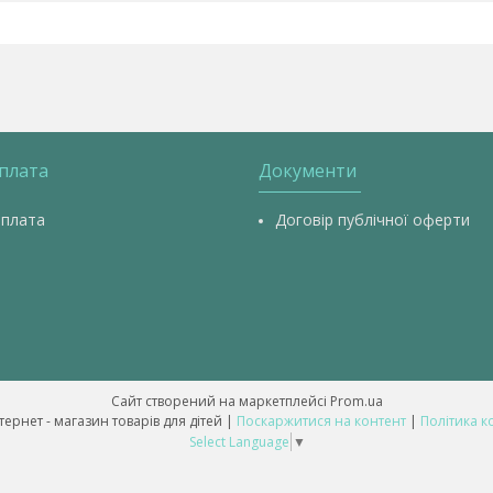
оплата
Документи
оплата
Договір публічної оферти
Сайт створений на маркетплейсі
Prom.ua
💥 ALL-BABY - інтернет - магазин товарів для дітей |
Поскаржитися на контент
|
Політика к
Select Language
▼