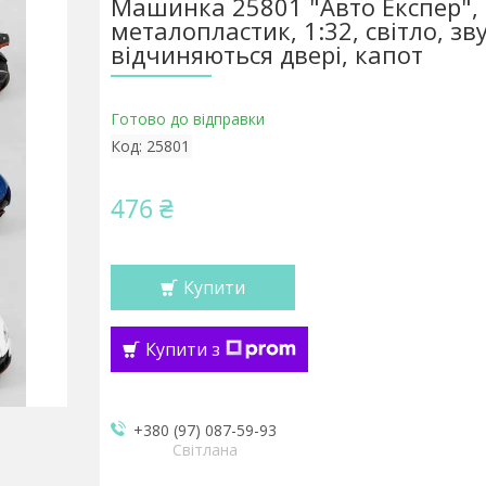
Машинка 25801 "Авто Експер", 
металопластик, 1:32, світло, зву
відчиняються двері, капот
Готово до відправки
Код:
25801
476 ₴
Купити
Купити з
+380 (97) 087-59-93
Світлана