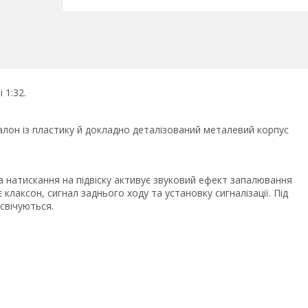
 1:32.
алон із пластику й докладно деталізований металевий корпус
а натискання на підвіску активує звуковий ефект запалювання
 клаксон, сигнал заднього ходу та установку сигналізації. Під
дсвічуються.