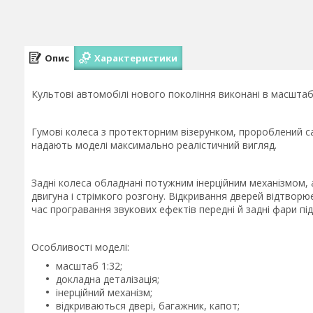
Опис
Характеристики
Культові автомобілі нового покоління виконані в масштабі
Гумові колеса з протекторним візерунком, пророблений с
надають моделі максимально реалістичний вигляд.
Задні колеса обладнані потужним інерційним механізмом, 
двигуна і стрімкого розгону. Відкривання дверей відтворює
час програвання звукових ефектів передні й задні фари пі
Особливості моделі:
масштаб 1:32;
докладна деталізація;
інерційний механізм;
відкриваються двері, багажник, капот;