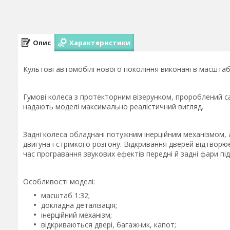
Опис
Характеристики
Культові автомобілі нового покоління виконані в масштабі
Гумові колеса з протекторним візерунком, пророблений с
надають моделі максимально реалістичний вигляд.
Задні колеса обладнані потужним інерційним механізмом, 
двигуна і стрімкого розгону. Відкривання дверей відтворює
час програвання звукових ефектів передні й задні фари пі
Особливості моделі:
масштаб 1:32;
докладна деталізація;
інерційний механізм;
відкриваються двері, багажник, капот;