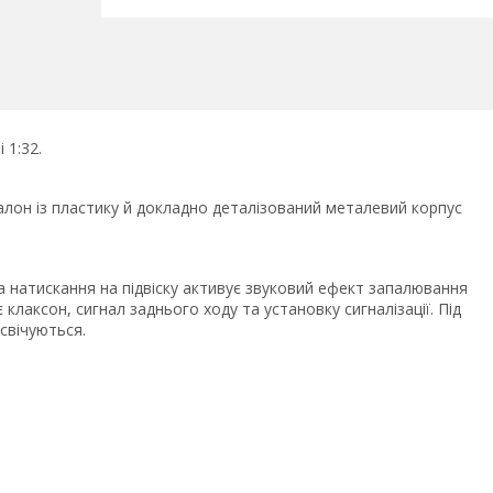
 1:32.
алон із пластику й докладно деталізований металевий корпус
а натискання на підвіску активує звуковий ефект запалювання
 клаксон, сигнал заднього ходу та установку сигналізації. Під
дсвічуються.