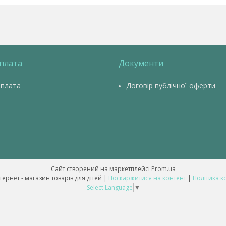
оплата
Документи
оплата
Договір публічної оферти
Сайт створений на маркетплейсі
Prom.ua
💥 ALL-BABY - інтернет - магазин товарів для дітей |
Поскаржитися на контент
|
Політика к
Select Language
▼