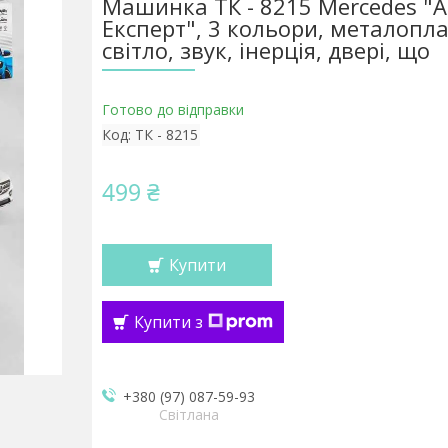
Машинка ТК - 8215 Mercedes "А
Експерт", 3 кольори, металоплас
світло, звук, інерція, двері, що
Готово до відправки
Код:
ТК - 8215
499 ₴
Купити
Купити з
+380 (97) 087-59-93
Світлана