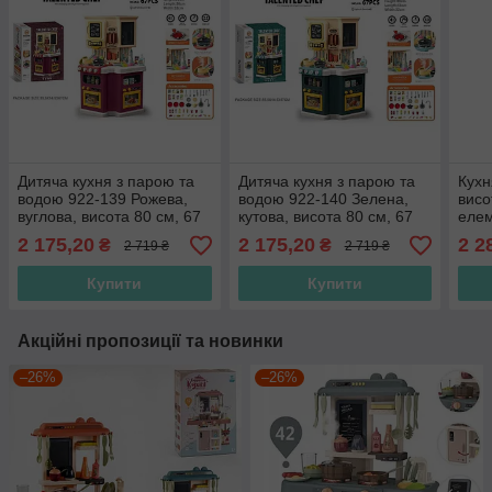
Дитяча кухня з парою та
Дитяча кухня з парою та
Кухн
водою 922-139 Рожева,
водою 922-140 Зелена,
висо
вуглова, висота 80 см, 67
кутова, висота 80 см, 67
елем
елементів, підсвітка, звуки,
елементів, підсвітка, звуки,
підс
2 175,20
2 175,20
2 2
₴
₴
2 719 ₴
2 719 ₴
посуд, продукти, на
продукти, на батарейках
авто
батарейка
вод
Купити
Купити
Акційні пропозиції та новинки
–26%
–26%