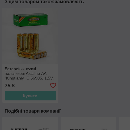
З цим товаром також замовляють
Батарейки лужні
пальчикові Alcaline АА
"Kingtianly" C 56905, 1,5V,
Ціна за 4 шт.
75
₴
Купити
Подібні товари компанії