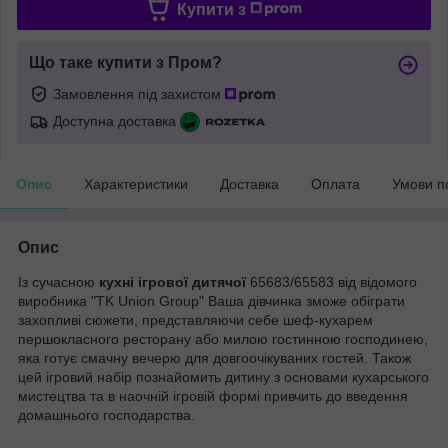
Купити з
Що таке купити з Пром?
Замовлення під захистом
Доступна доставка
Опис
Характеристики
Доставка
Оплата
Умови п
Опис
Із сучасною
кухні ігрової дитячої
65683/65583 від відомого
виробника "TK Union Group" Ваша дівчинка зможе обіграти
захопливі сюжети, представляючи себе шеф-кухарем
першокласного ресторану або милою гостинною господинею,
яка готує смачну вечерю для довгоочікуваних гостей. Також
цей ігровий набір познайомить дитину з основами кухарського
мистецтва та в наочній ігровій формі привчить до введення
домашнього господарства.