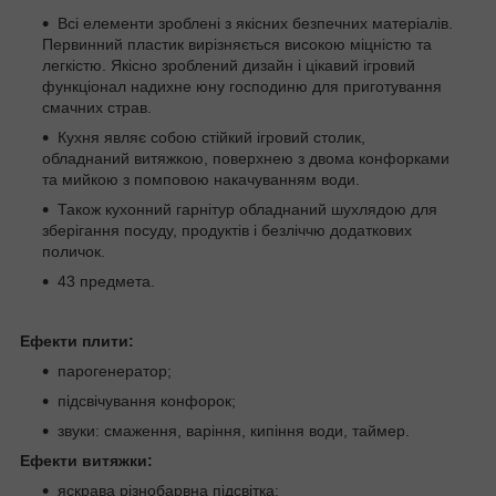
Всі елементи зроблені з якісних безпечних матеріалів.
Первинний пластик вирізняється високою міцністю та
легкістю. Якісно зроблений дизайн і цікавий ігровий
функціонал надихне юну господиню для приготування
смачних страв.
Кухня являє собою стійкий ігровий столик,
обладнаний витяжкою, поверхнею з двома конфорками
та мийкою з помповою накачуванням води.
Також кухонний гарнітур обладнаний шухлядою для
зберігання посуду, продуктів і безліччю додаткових
поличок.
43 предмета.
Ефекти плити:
парогенератор;
підсвічування конфорок;
звуки: смаження, варіння, кипіння води, таймер.
Ефекти витяжки:
яскрава різнобарвна підсвітка;