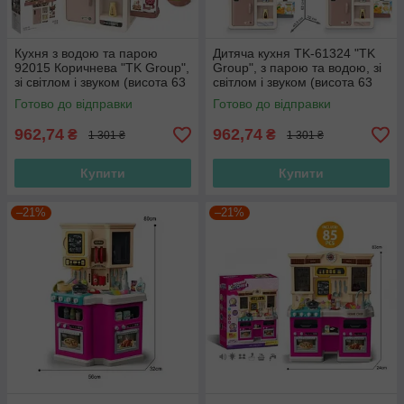
Кухня з водою та парою
Дитяча кухня TK-61324 "TK
92015 Коричнева "TK Group",
Group", з парою та водою, зі
зі світлом і звуком (висота 63
світлом і звуком (висота 63
см)
см), 42 елементи
Готово до відправки
Готово до відправки
962,74
962,74
₴
₴
1 301 ₴
1 301 ₴
Купити
Купити
–21%
–21%