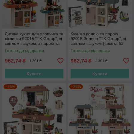
Дитяча кухня для хлопчика та
Кухня з водою та парою
дівчинки 92015 "TK Group", зі
92015 Зелена "TK Group", зі
світлом і звуком, з парою та
світлом і звуком (висота 63
водою (висота 63 см)
см)
Готово до відправки
Готово до відправки
962,74
962,74
₴
₴
1 301 ₴
1 301 ₴
Купити
Купити
–26%
–26%