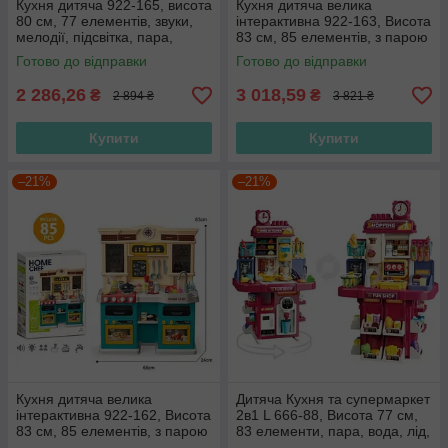
Кухня дитяча 922-165, висота
Кухня дитяча велика
80 см, 77 елементів, звуки,
інтерактивна 922-163, Висота
мелодії, підсвітка, пара,
83 см, 85 елементів, з парою
автоматичне подавання води
і водою, світлом і звуками
Готово до відправки
Готово до відправки
2 286,26
3 018,59
₴
₴
2 894 ₴
3 821 ₴
Купити
Купити
–21%
–21%
Кухня дитяча велика
Дитяча Кухня та супермаркет
інтерактивна 922-162, Висота
2в1 L 666-88, Висота 77 см,
83 см, 85 елементів, з парою
83 елементи, пара, вода, лід,
і водою, світлом і звуками
сканер