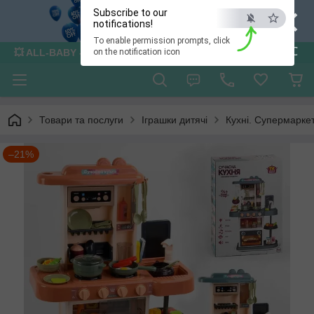
×
Subscribe to our
notifications!
To enable permission prompts, click
ESC
💥 ALL-BABY - інтернет - магазин товарів для дітей
on the notification icon
Товари та послуги
Іграшки дитячі
Кухні. Супермаркет
–21%