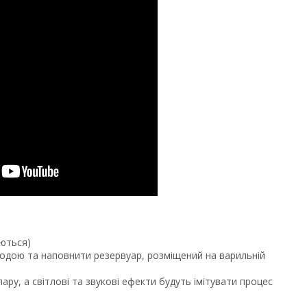
аються)
одою та наповнити резервуар, розміщений на варильній
у, а світлові та звукові ефекти будуть імітувати процес