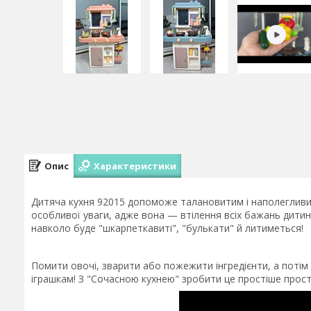
Опис
Характеристики
Дитяча кухня 92015 допоможе талановитим і наполегливим
особливої уваги, адже вона — втілення всіх бажань дитин
навколо буде "шкарпеткавиті", "булькати" й литиметься!
Помити овочі, зварити або пожежити інгредієнти, а поті
іграшкам! З "Сочасною кухнею" зробити це простіше прост