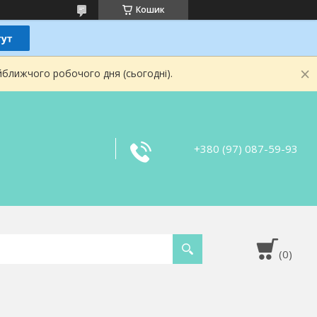
Кошик
йближчого робочого дня (сьогодні).
+380 (97) 087-59-93