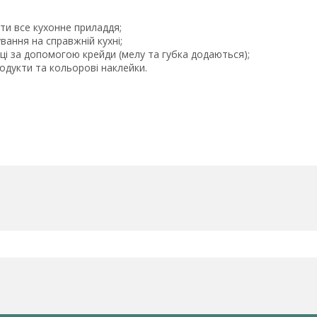
ти все кухонне приладдя;
ання на справжній кухні;
і за допомогою крейди (мелу та губка додаються);
родукти та кольорові наклейки.