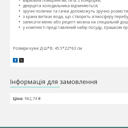
варильна поверхня містить 2 конфорки;
дверцята холодильника відчиняються;
зручні полички та гачки допоможуть зручно розмісти
з крана витікає вода, що створить атмосферу перебув
записати меню або рецепт можна на спеціальній дошц
у комплекті представлений набір посуду, іграшкові п
Розміри кухні Д·Ш*В: 45.5*22*63 см
Інформація для замовлення
Ціна:
962,74 ₴