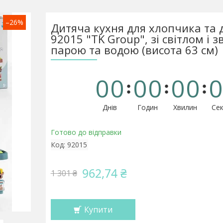
–26%
Дитяча кухня для хлопчика та 
92015 "TK Group", зі світлом і з
парою та водою (висота 63 см)
0
0
0
0
0
0
0
Днів
Годин
Хвилин
Сек
Готово до відправки
Код:
92015
962,74 ₴
1 301 ₴
Купити