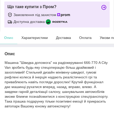
Що таке купити з Пром?
Замовлення під захистом
Доступна доставка
Опис
Характеристики
Доставка
Оплата
Умови п
Опис
Машина "Швидка допомога" на радіокеруванні 666-770 A City
Van зробить будь-яку спецоперацію більш драйвовий і
захопливий! Стильний дизайн мінівену-швидкої, гумові
рифлені колеса й інерція надають реалістичності грі та
приваблюють навіть погляди дорослих! Крутий функціонал
дає машинці рухатися вперед, назад, вправо, влево. А
завдяки гарній деталізації салону, шанувальник автомобілів
зможе ближче познайомитися з конструкцією спецтранспорту.
Така іграшка подарунку тільки позитивні емоції й прикрасить
автопарк Вашому юному автоексперту!