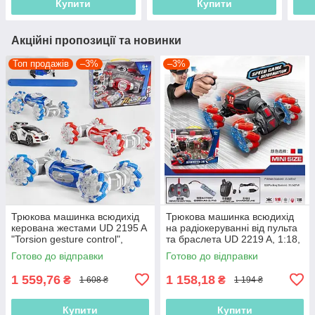
Купити
Купити
Акційні пропозиції та новинки
Топ продажів
–3%
–3%
Трюкова машинка всюдихід
Трюкова машинка всюдихід
керована жестами UD 2195 A
на радіокеруванні від пульта
"Torsion gesture control",
та браслета UD 2219 A, 1:18,
підсвічування коліс, 2
роликові колеса, акум.3,7V
Готово до відправки
Готово до відправки
кольори
1 559,76
1 158,18
₴
₴
1 608 ₴
1 194 ₴
Купити
Купити