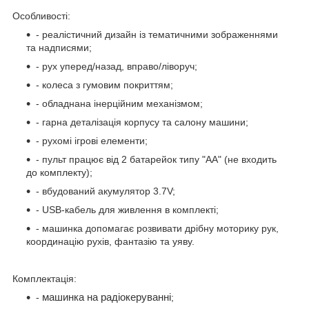
Особливості:
- реалістичний дизайн із тематичними зображеннями
та надписями;
- рух уперед/назад, вправо/ліворуч;
- колеса з гумовим покриттям;
- обладнана інерційним механізмом;
- гарна деталізація корпусу та салону машини;
- рухомі ігрові елементи;
- пульт працює від 2 батарейок типу "АА" (не входить
до комплекту);
- вбудований акумулятор 3.7V;
- USB-кабель для живлення в комплекті;
- машинка допомагає розвивати дрібну моторику рук,
координацію рухів, фантазію та уяву.
Комплектація:
-
машинка на радіокеруванні
;