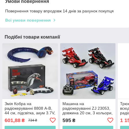
Умови повернення
Повернення товару впродовж 14 днів за рахунок покупця
Всі умови повернення
Подібні товари компанії
Змія Кобра на
Машина на
Трю
радіокеруванні 8808 А-В,
радіокеруванні ZJ 23053,
всюд
44 см, підсвітка, акум 3.7V,
довжина 20 см, 3 кольори,
раді
2 кольори
акумулятор 3.6V, повне
та б
601,88
595
1 1
₴
₴
734 ₴
панування
1:18
акум