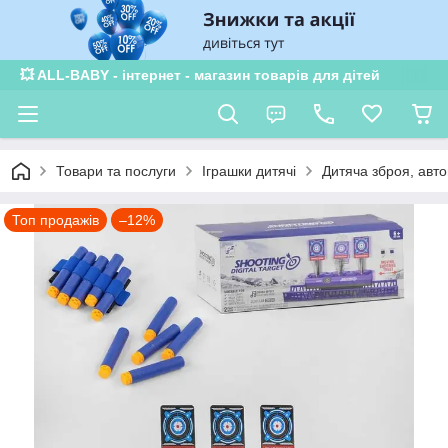
💥 ALL-BABY - інтернет - магазин товарів для дітей
Товари та послуги
Іграшки дитячі
Дитяча зброя, авт
Топ продажів
–12%