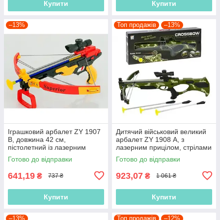
Купити
Купити
–13%
Топ продажів
–13%
Іграшковий арбалет ZY 1907
Дитячий військовий великий
В, довжина 42 см,
арбалет ZY 1908 А, з
пістолетний із лазерним
лазерним прицілом, стрілами
прицілом
на присосках, довжина 60 см
Готово до відправки
Готово до відправки
641,19
923,07
₴
₴
737 ₴
1 061 ₴
Купити
Купити
–13%
Топ продажів
–12%