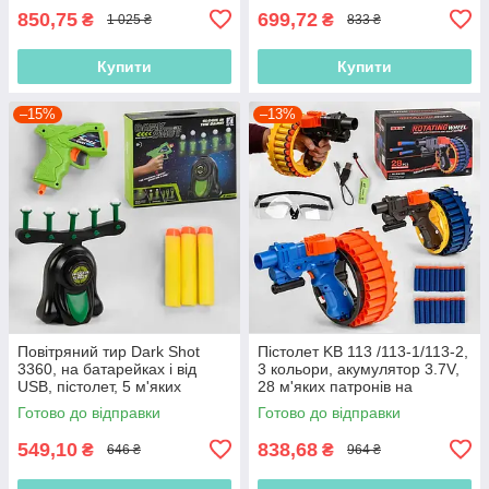
850,75
699,72
₴
₴
1 025 ₴
833 ₴
Купити
Купити
–15%
–13%
Повітряний тир Dark Shot
Пістолет KB 113 /113-1/113-2,
3360, на батарейках і від
3 кольори, акумулятор 3.7V,
USB, пістолет, 5 м'яких
28 м'яких патронів на
патронів, люмінесцентні
присоску, знімний лазер,
Готово до відправки
Готово до відправки
тримачі
549,10
838,68
₴
₴
646 ₴
964 ₴