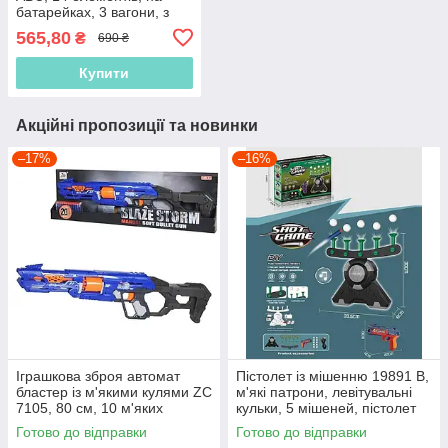
батарейках, 3 вагони, з
підсвіткою і звуком
565,80
₴
690 ₴
Купити
Акційні пропозиції та новинки
–17%
–16%
Іграшкова зброя автомат
Пістолет із мішенню 19891 В,
бластер із м'якими кулями ZC
м'які патрони, левітувальні
7105, 80 см, 10 м'яких
кульки, 5 мішеней, пістолет
патронів, 10 патронів на
Готово до відправки
Готово до відправки
присоску