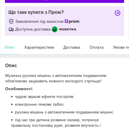
Що таке купити з Пром?
Замовлення під захистом
Доступна доставка
Опис
Характеристики
Доставка
Оплата
Умови п
Опис
Музична рухома мішень з автоматичним подаванням
обов'язково зацікавить кожного молодого стрільця!
Особливості:
чудові звукові ефекти пострілів;
електронне лічкове табло;
рухома мішень з автоматичним подаванням мішені;
під час гри дитина розвине окомір, потренує
правильну постановку руки, розвине влучність і