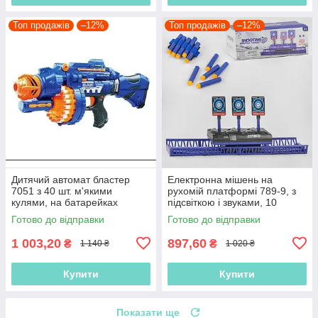
Топ продажів
–12%
Топ продажів
–12%
Дитячий автомат бластер
Електронна мішень на
7051 з 40 шт. м'якими
рухомій платформі 789-9, з
кулями, на батарейках
підсвіткою і звуками, 10
патронів
Готово до відправки
Готово до відправки
1 003,20
897,60
₴
₴
1 140 ₴
1 020 ₴
Купити
Купити
Показати ще