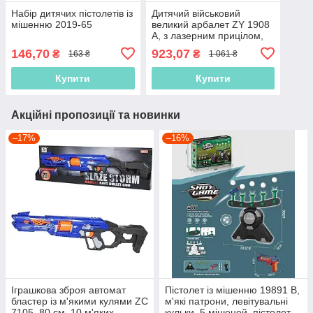
Набір дитячих пістолетів із
Дитячий військовий
мішенню 2019-65
великий арбалет ZY 1908
А, з лазерним прицілом,
стрілами на присосках,
146,70
923,07
₴
₴
163 ₴
1 061 ₴
довжина 60 см
Купити
Купити
Акційні пропозиції та новинки
–17%
–16%
Іграшкова зброя автомат
Пістолет із мішенню 19891 В,
бластер із м'якими кулями ZC
м'які патрони, левітувальні
7105, 80 см, 10 м'яких
кульки, 5 мішеней, пістолет