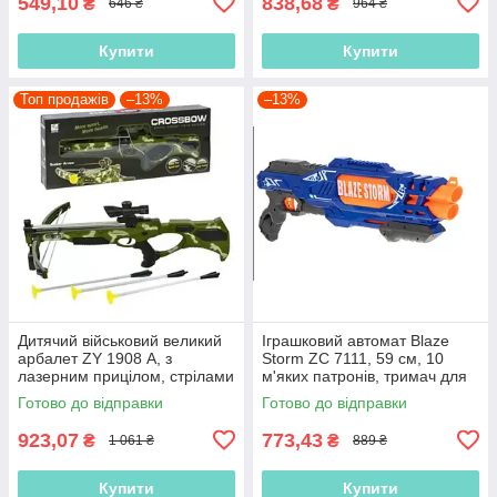
549,10
838,68
₴
₴
646 ₴
964 ₴
Купити
Купити
Топ продажів
–13%
–13%
Дитячий військовий великий
Іграшковий автомат Blaze
арбалет ZY 1908 А, з
Storm ZC 7111, 59 см, 10
лазерним прицілом, стрілами
м'яких патронів, тримач для
на присосках, довжина 60 см
патронів
Готово до відправки
Готово до відправки
923,07
773,43
₴
₴
1 061 ₴
889 ₴
Купити
Купити