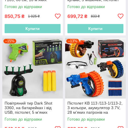
патронів, 10 патронів на
Готово до відправки
Готово до відправки
присоску
850,75
699,72
₴
₴
1 025 ₴
833 ₴
Купити
Купити
–15%
–13%
Повітряний тир Dark Shot
Пістолет KB 113 /113-1/113-2,
3360, на батарейках і від
3 кольори, акумулятор 3.7V,
USB, пістолет, 5 м'яких
28 м'яких патронів на
патронів, люмінесцентні
присоску, знімний лазер,
Готово до відправки
Готово до відправки
тримачі