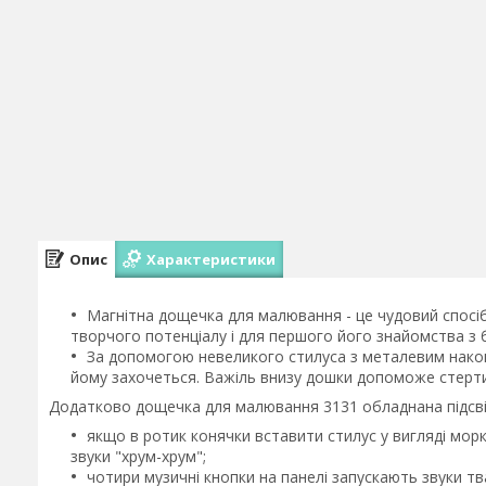
Опис
Характеристики
Магнітна дощечка для малювання - це чудовий спосі
творчого потенціалу і для першого його знайомства з
За допомогою невеликого стилуса з металевим нако
йому захочеться. Важіль внизу дошки допоможе стерти
Додатково дощечка для малювання 3131 обладнана підсві
якщо в ротик конячки вставити стилус у вигляді моркв
звуки "хрум-хрум";
чотири музичні кнопки на панелі запускають звуки тв