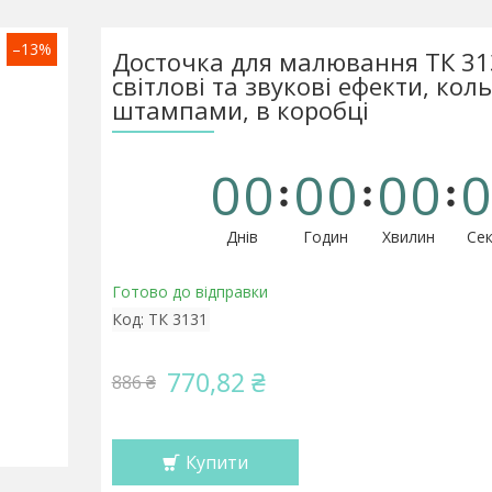
–13%
Досточка для малювання ТК 31
світлові та звукові ефекти, коль
штампами, в коробці
0
0
0
0
0
0
0
Днів
Годин
Хвилин
Сек
Готово до відправки
Код:
ТК 3131
770,82 ₴
886 ₴
Купити