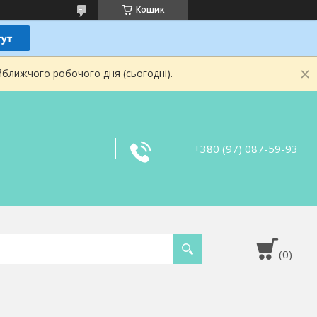
Кошик
йближчого робочого дня (сьогодні).
+380 (97) 087-59-93