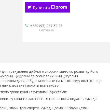
Купити з
+380 (97) 087-59-93
Світлана
б для тренування дрібної моторики малюка, розвитку його
 буквами, цифрами та геометричними фігурами.
нечником дитина буде малювати на магнітному полі все, що
 намальоване і почати все заново.
ткою гриви коня і звуковими ефектами:
ини - у конячки засвітиться грива і вона видасть кумедні
арин, звуки транспорту, кумедні домашні звуки (дзвін