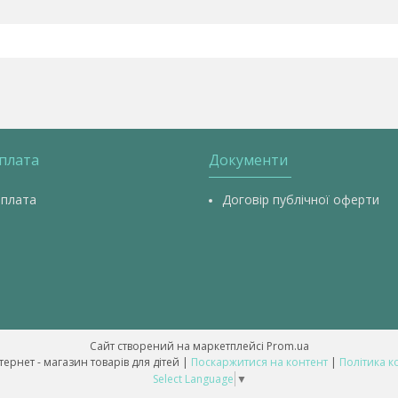
оплата
Документи
оплата
Договір публічної оферти
Сайт створений на маркетплейсі
Prom.ua
💥 ALL-BABY - інтернет - магазин товарів для дітей |
Поскаржитися на контент
|
Політика к
Select Language
▼