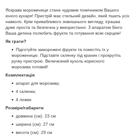
Яскрава морожениця стане чудовим помічником Вашого
юного кухаря! Пристрій має стильний дизайн, який тішить усіх
навколо. Крім привабливого зовнішнього вигляду, іграшка
дуже проста та безпечна у використанні. З апаратом Бінго
Ваша дитина полюбить фрукти та готування всім серцем!
Як грати?
Підготуйте заморожені фрукти та помістіть їх у
мороженицю. Підставте склянку під краник і прокрутіть
ручку пристрою. Величезний кухоль корисного
морозива готовий!
Комплектація
апарат для морозива;
4 склянки;
4 ложки.
Розміри/габарити
довжина (см): 23 см
ширина (см): 27 см
висота (см): 29 см