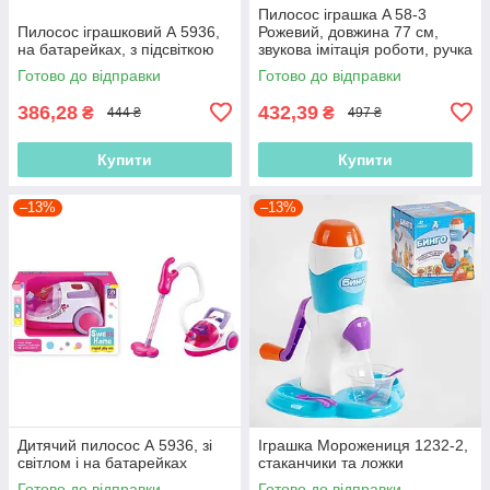
Пилосос іграшка A 58-3
Пилосос іграшковий А 5936,
Рожевий, довжина 77 см,
на батарейках, з підсвіткою
звукова імітація роботи, ручка
для перенесення, на
Готово до відправки
Готово до відправки
батарейках
386,28
432,39
₴
₴
444 ₴
497 ₴
Купити
Купити
–13%
–13%
Дитячий пилосос А 5936, зі
Іграшка Морожениця 1232-2,
світлом і на батарейках
стаканчики та ложки
Готово до відправки
Готово до відправки