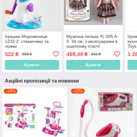
Іграшка Морожениця
Музична лялька YL 005 A-
Ігро
1232-2, стаканчики та
3, 34 см, з аксесуарами в
кухн
ложки
ошатному платті
Toys
522
498,49
1 2
₴
₴
600 ₴
631 ₴
Купити
Купити
Акційні пропозиції та новинки
–16%
–13%