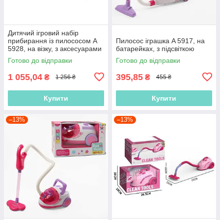
Дитячий ігровий набір
прибирання із пилососом A
Пилосос іграшка A 5917, на
5928, на візку, з аксесуарами
батарейках, з підсвіткою
Готово до відправки
Готово до відправки
1 055,04
395,85
₴
₴
1 256 ₴
455 ₴
Купити
Купити
–13%
–13%