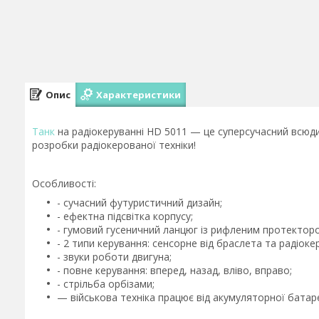
Опис
Характеристики
Танк
на радіокеруванні HD 5011 — це суперсучасний всюдих
розробки радіокерованої техніки!
Особливості:
- сучасний футуристичний дизайн;
- ефектна підсвітка корпусу;
- гумовий гусеничний ланцюг із рифленим протектор
- 2 типи керування: сенсорне від браслета та радіокер
- звуки роботи двигуна;
- повне керування: вперед, назад, вліво, вправо;
- стрільба орбізами;
— військова техніка працює від акумуляторної батаре