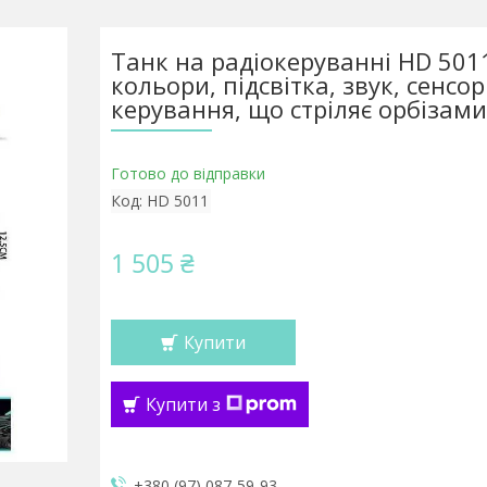
Танк на радіокеруванні HD 5011
кольори, підсвітка, звук, сенсо
керування, що стріляє орбізами
Готово до відправки
Код:
HD 5011
1 505 ₴
Купити
Купити з
+380 (97) 087-59-93