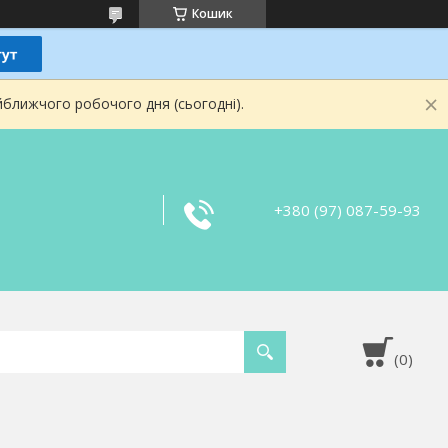
Кошик
йближчого робочого дня (сьогодні).
+380 (97) 087-59-93