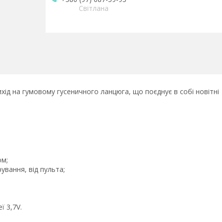
Світлана
ід на гумовому гусеничного ланцюга, що поєднує в собі новітні
ом;
ування, від пульта;
ї 3,7V.