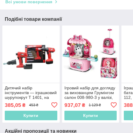
Всі умови повернення
Подібні товари компанії
Дитячий набір
Ігровий набір для догляду
Ігра
інструментів — іграшковий
за вихованцем Грумінгом
бата
шурупокрут T 1401, на
салон 008-980-3 у валізі,
112,
батарейках, 3 насадки
м'яка іграшка, аксесуари,
реж
385,05
937,07
388
₴
₴
453 ₴
1 129 ₴
полички
Купити
Купити
Акційні пропозиції та новинки