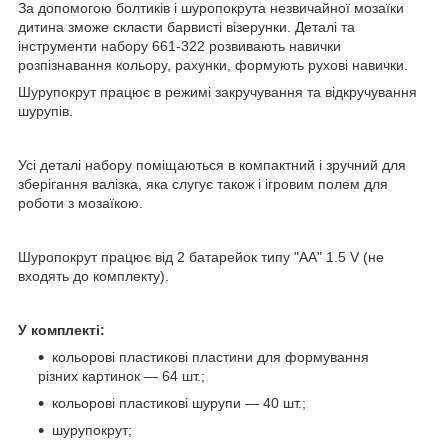
За допомогою болтиків і шуропокрута незвичайної мозаїки
дитина зможе скласти барвисті візерунки. Деталі та
інструменти набору 661-322 розвивають навички
розпізнавання кольору, рахунки, формують рухові навички.
Шурупокрут працює в режимі закручування та відкручування
шурупів.
Усі деталі набору поміщаються в компактний і зручний для
зберігання валізка, яка слугує також і ігровим полем для
роботи з мозаїкою.
Шуропокрут працює від 2 батарейок типу "АА" 1.5 V (не
входять до комплекту).
У комплекті:
кольорові пластикові пластини для формування
різних картинок — 64 шт.;
кольорові пластикові шурупи — 40 шт.;
шурупокрут;