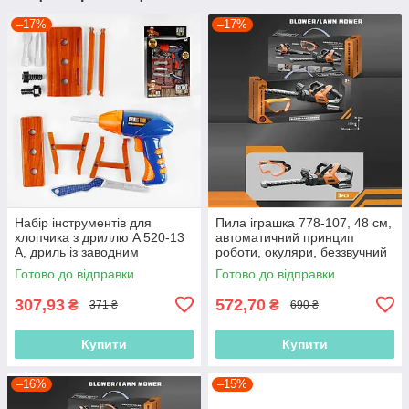
–17%
–17%
Набір інструментів для
Пила іграшка 778-107, 48 см,
хлопчика з дриллю A 520-13
автоматичний принцип
A, дриль із заводним
роботи, окуляри, беззвучний
механізмом
режим, звук
Готово до відправки
Готово до відправки
307,93
572,70
₴
₴
371 ₴
690 ₴
Купити
Купити
–16%
–15%