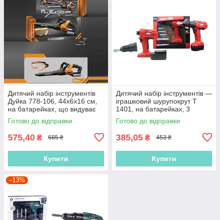
Дитячий набір інструментів
Дитячий набір інструментів —
Дуйка 778-106, 44х6х16 см,
іграшковий шурупокрут T
на батарейках, що видуває
1401, на батарейках, 3
повітря, захисту окуляри, звук
насадки
Готово до відправки
Готово до відправки
575,40
385,05
₴
₴
685 ₴
453 ₴
Купити
Купити
–13%