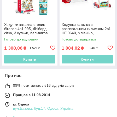
Ходунки каталка столик
Ходунки каталка з
біговел 4в1 995, бізіборд,
розвивальним килимком 2в1
сітка, 3 кульки, пальчикові
НЕ 0640, з піаніно,
ігри, рухомі шестерні
мелодіями, підсвіткою,
Готово до відправки
Готово до відправки
брязкальцями
1 308,06
1 084,02
₴
₴
1 521 ₴
1 246 ₴
Купити
Купити
Про нас
99% позитивних з 516 відгуків за рік
Працює з 11.08.2014
м. Одеса
вул.Базова, буд.17, Одеса, Україна