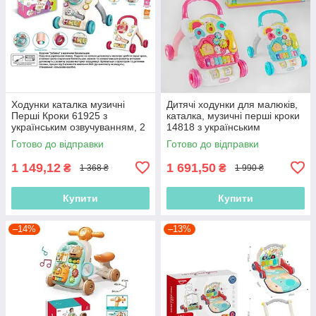
Ходунки каталка музичні
Дитячі ходунки для малюків,
Перші Кроки 61925 з
каталка, музичні перші кроки
українським озвучуванням, 2
14818 з українським
кольори, 3D-підсвітка, пісні,
озвучуванням (2 кольори)
Готово до відправки
Готово до відправки
мелодії
1 149,12
1 691,50
₴
₴
1 368 ₴
1 990 ₴
Купити
Купити
–14%
–13%