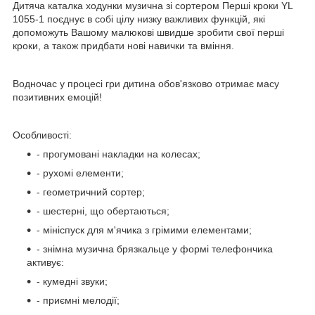
Дитяча каталка ходунки музична зі сортером Перші кроки YL
1055-1 поєднує в собі цілу низку важливих функцій, які
допоможуть Вашому малюкові швидше зробити свої перші
кроки, а також придбати нові навички та вміння.
Водночас у процесі гри дитина обов'язково отримає масу
позитивних емоцій!
Особливості:
- прогумовані накладки на колесах;
- рухомі елементи;
- геометричний сортер;
- шестерні, що обертаються;
- мініспуск для м'ячика з грімими елементами;
- знімна музична брязкальце у формі телефончика
активує:
- кумедні звуки;
- приємні мелодії;