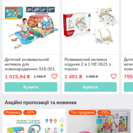
Дитячий розвивальний
Розвиваючий килимок
Дитя
килимок для
ходунки 2 в 1 HE 0621 з
кили
новонароджених 918-001,
піаніно
ново
4в1 тунель, ігрові
"Кор
1 015,94
1 491
795
₴
₴
1 286 ₴
1 988 ₴
елементи, ігровий
звук
килимок
Купити
Купити
Акційні пропозиції та новинки
Новинка
–16%
Топ продажів
–15%