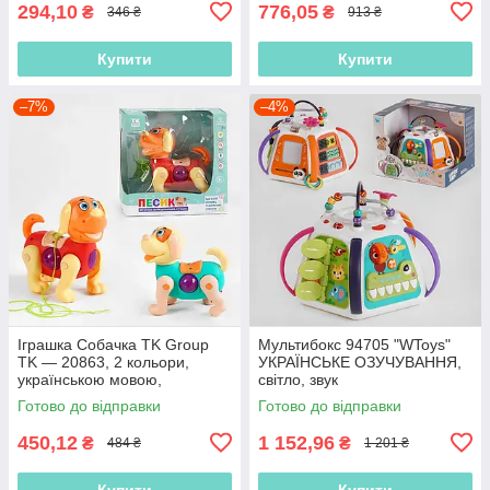
294,10
776,05
₴
₴
346 ₴
913 ₴
Купити
Купити
–7%
–4%
Іграшка Собачка TK Group
Мультибокс 94705 "WToys"
TK — 20863, 2 кольори,
УКРАЇНСЬКЕ ОЗУЧУВАННЯ,
українською мовою,
світло, звук
батарейками, звуком,
Готово до відправки
Готово до відправки
проєкція
450,12
1 152,96
₴
₴
484 ₴
1 201 ₴
Купити
Купити