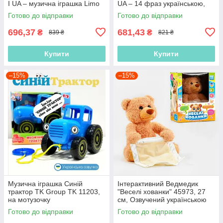
I UA – музична іграшка Limo
UA – 14 фраз українською,
Toy 27 см, ідеальний
грає в хованки
Готово до відправки
Готово до відправки
подарунок
696,37
681,43
₴
₴
839 ₴
821 ₴
Купити
Купити
–15%
–15%
Музична іграшка Синій
Інтерактивний Ведмедик
трактор TK Group TK 11203,
"Веселі хованки" 45973, 27
на мотузочку
см, Озвучений українською
мовою, говорить, грає в
Готово до відправки
Готово до відправки
хованки