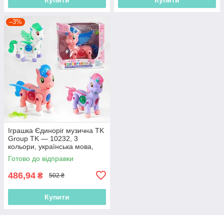
–3%
Іграшка Єдиноріг музична TK
Group TK — 10232, 3
кольори, українська мова,
звук, підсвітка
Готово до відправки
486,94
₴
502 ₴
Купити