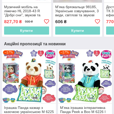
Музичний мобіль на
М'яка брязкальце 98185,
Дост
ліжечко HL 2018-43 R
Українське озвучування, 3
ТК 3
"Добрі сни", звукові та
види, світлові та звукові
ефек
світлові ефекти, 5 підвісок-
ефекти
штам
827,70
606
770
₴
₴
930 ₴
брязкальців
Купити
Купити
Акційні пропозиції та новинки
–17%
–17%
Іграшка Панда казкар з
М’яка іграшка інтерактивна
казочкою українською M 6225
Панда Peek a Boo M 6226 I