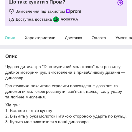
Що таке купити з Пром?
Замовлення під захистом
Доступна доставка
Опис
Характеристики
Доставка
Оплата
Умови п
Опис
Чудова дитяча гра "Dino музичний молоточок" для розвитку
дрібної моторики рук, виготовлена в привабливому дизайні —
динозавр.
Гра стукачка покликана скрасити повсякденне дозвілля та
допомогти малюкові розвинути: зап'ястя, пальці, силу удару
та логічне мислення.
Хід гри:
1. Вставте в отвір кульку.
2. Візьміть у руки молоток і м'якою стороною ударіть по кульці.
3. Кулька має викотитися з пащі динозавра.