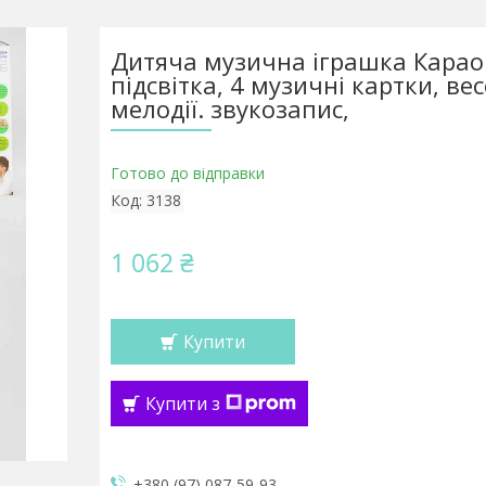
Дитяча музична іграшка Карао
підсвітка, 4 музичні картки, вес
мелодії. звукозапис,
Готово до відправки
Код:
3138
1 062 ₴
Купити
Купити з
+380 (97) 087-59-93