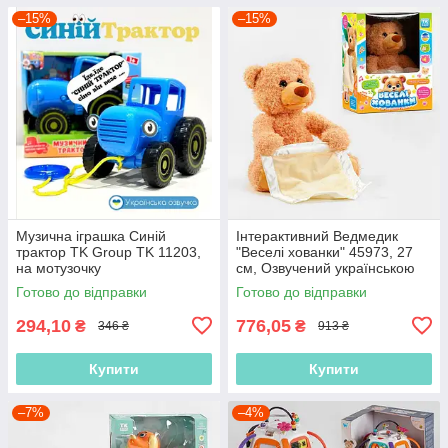
–15%
–15%
Музична іграшка Синій
Інтерактивний Ведмедик
трактор TK Group TK 11203,
"Веселі хованки" 45973, 27
на мотузочку
см, Озвучений українською
мовою, говорить, грає в
Готово до відправки
Готово до відправки
хованки
294,10
776,05
₴
₴
346 ₴
913 ₴
Купити
Купити
–7%
–4%