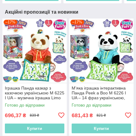
Акційні пропозиції та новинки
–17%
–17%
Іграшка Панда казкар з
М’яка іграшка інтерактивна
казочкою українською M 6225
Панда Peek a Boo M 6226 I
I UA – музична іграшка Limo
UA – 14 фраз українською,
Toy 27 см, ідеальний
грає в хованки
Готово до відправки
Готово до відправки
подарунок
696,37
681,43
₴
₴
839 ₴
821 ₴
Купити
Купити