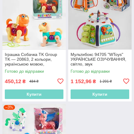
Іграшка Собачка TK Group
Мультибокс 94705 "WToys"
TK — 20863, 2 кольори,
УКРАЇНСЬКЕ ОЗУЧУВАННЯ,
українською мовою,
світло, звук
батарейками, звуком,
Готово до відправки
Готово до відправки
проєкція
450,12
1 152,96
₴
₴
484 ₴
1 201 ₴
Купити
Купити
–3%