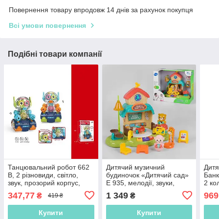
Повернення товару впродовж 14 днів за рахунок покупця
Всі умови повернення
Подібні товари компанії
Танцювальний робот 662
Дитячий музичний
Дитя
B, 2 різновиди, світло,
будиночок «Дитячий сад»
Банк
звук, прозорий корпус,
Е 935, мелодії, звуки,
2 ко
шестерні
підсвітка
звук
347,77
1 349
969
₴
₴
419 ₴
Купити
Купити