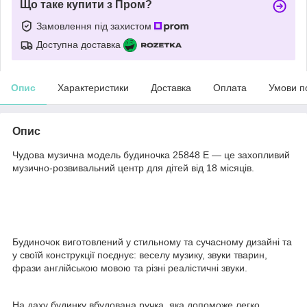
Що таке купити з Пром?
Замовлення під захистом
Доступна доставка
Опис
Характеристики
Доставка
Оплата
Умови п
Опис
Чудова музична модель будиночка 25848 E — це захопливий
музично-розвивальний центр для дітей від 18 місяців.
Будиночок виготовлений у стильному та сучасному дизайні та
у своїй конструкції поєднує: веселу музику, звуки тварин,
фрази англійською мовою та різні реалістичні звуки.
На даху будинку вбудована ручка, яка допоможе легко