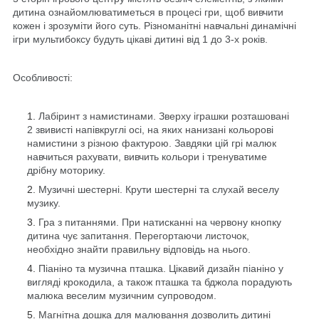
дитина ознайомлюватиметься в процесі гри, щоб вивчити
кожен і зрозуміти його суть. Різноманітні навчальні динамічні
ігри мультибоксу будуть цікаві дитині від 1 до 3-х років.
Особливості:
Лабіринт з намистинами. Зверху іграшки розташовані
2 звивисті напівкруглі осі, на яких нанизані кольорові
намистини з різною фактурою. Завдяки цій грі малюк
навчиться рахувати, вивчить кольори і тренуватиме
дрібну моторику.
Музичні шестерні. Крути шестерні та слухай веселу
музику.
Гра з питаннями. При натисканні на червону кнопку
дитина чує запитання. Перегортаючи листочок,
необхідно знайти правильну відповідь на нього.
Піаніно та музична пташка. Цікавий дизайн піаніно у
вигляді крокодила, а також пташка та бджола порадують
малюка веселим музичним супроводом.
Магнітна дошка для малювання дозволить дитині