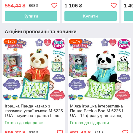
ходить, світло, звук
ОЗУ
554,44
1 106
1 4
₴
₴
668 ₴
підс
пісе
Купити
Купити
Акційні пропозиції та новинки
–17%
–17%
Іграшка Панда казкар з
М’яка іграшка інтерактивна
казочкою українською M 6225
Панда Peek a Boo M 6226 I
I UA – музична іграшка Limo
UA – 14 фраз українською,
Toy 27 см, ідеальний
грає в хованки
Готово до відправки
Готово до відправки
подарунок
696,37
681,43
₴
₴
839 ₴
821 ₴