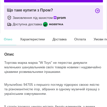
Що таке купити з Пром?
Замовлення під захистом
Доступна доставка
Опис
Характеристики
Доставка
Оплата
Умови п
Опис
Торгова марка марка "W Toys" не перестає дивувати
маленьких шанувальників своїх товарів новими і надзвичайно
цікавими розвивальними іграшками.
Мультибокс 94705 з першого погляду підкорює своєю якістю
та різноманітністю ігор, зібраних в одному музичній іграшці з
українським озвучуванням.
5 сторін ігрового центру містять безліч елементів, з якими