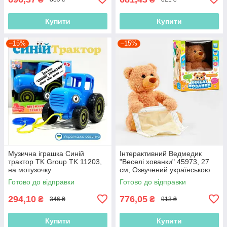
Купити
Купити
–15%
–15%
Музична іграшка Синій
Інтерактивний Ведмедик
трактор TK Group TK 11203,
"Веселі хованки" 45973, 27
на мотузочку
см, Озвучений українською
мовою, говорить, грає в
Готово до відправки
Готово до відправки
хованки
294,10
776,05
₴
₴
346 ₴
913 ₴
Купити
Купити