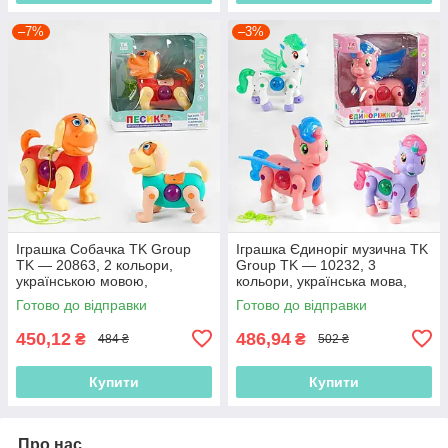
–7%
–3%
Іграшка Собачка TK Group
Іграшка Єдиноріг музична TK
TK — 20863, 2 кольори,
Group TK — 10232, 3
українською мовою,
кольори, українська мова,
батарейками, звуком,
звук, підсвітка
Готово до відправки
Готово до відправки
проєкція
450,12
486,94
₴
₴
484 ₴
502 ₴
Купити
Купити
Про нас