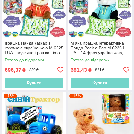
Іграшка Панда казкар з
М’яка іграшка інтерактивна
казочкою українською M 6225
Панда Peek a Boo M 6226 I
I UA – музична іграшка Limo
UA – 14 фраз українською,
Toy 27 см, ідеальний
грає в хованки
Готово до відправки
Готово до відправки
подарунок
696,37
681,43
₴
₴
839 ₴
821 ₴
Купити
Купити
–15%
–15%