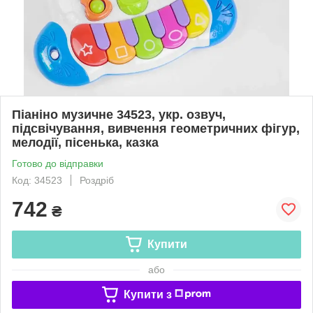
Піаніно музичне 34523, укр. озвуч,
підсвічування, вивчення геометричних фігур,
мелодії, пісенька, казка
Готово до відправки
Код: 34523
Роздріб
742
₴
Купити
або
Купити з