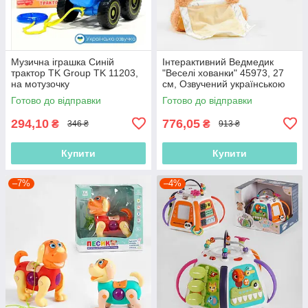
Музична іграшка Синій
Інтерактивний Ведмедик
трактор TK Group TK 11203,
"Веселі хованки" 45973, 27
на мотузочку
см, Озвучений українською
мовою, говорить, грає в
Готово до відправки
Готово до відправки
хованки
294,10
776,05
₴
₴
346 ₴
913 ₴
Купити
Купити
–7%
–4%