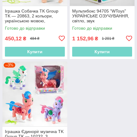
Іграшка Собачка TK Group
Мультибокс 94705 "WToys"
TK — 20863, 2 кольори,
УКРАЇНСЬКЕ ОЗУЧУВАННЯ,
українською мовою,
світло, звук
батарейками, звуком,
Готово до відправки
Готово до відправки
проєкція
450,12
1 152,96
₴
₴
484 ₴
1 201 ₴
Купити
Купити
–3%
Іграшка Єдиноріг музична TK
Group TK — 10232, 3