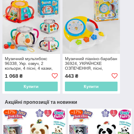
Музичний мультибокс
Музичний піаніно-барабан
96338, Укр. озвуч, 2
36924, УКРАЇНСКЕ
кольори, 4 пісні, 4 казки,
ОЗПЕЧЕННЯ, пісні,
мелодії, сортер, музичний
барабан, вивчення цифр,
1 068
443
₴
₴
барабан
укр. алфавіт і фігур
Купити
Купити
Акційні пропозиції та новинки
–17%
–17%