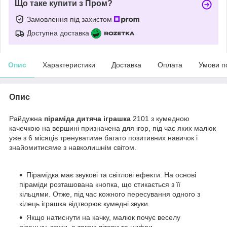
Що таке купити з Пром?
Замовлення під захистом
Доступна доставка
Опис
Характеристики
Доставка
Оплата
Умови п
Опис
Райдужна
піраміда дитяча іграшка
2101 з кумедною
качечкою на вершині призначена для ігор, під час яких малюк
уже з 6 місяців тренуватиме багато позитивних навичок і
знайомитисяме з навколишнім світом.
Пірамідка має звукові та світлові ефекти. На основі
піраміди розташована кнопка, що стикається з її
кільцями. Отже, під час кожного пересування одного з
кілець іграшка відтворює кумедні звуки.
Якщо натиснути на качку, малюк почує веселу
пісеньку, звуки, а також літери та цифри.