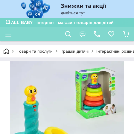
×
Subscribe to our
notifications!
To enable permission prompts, click
ESC
💥 ALL-BABY - інтернет - магазин товарів для дітей
on the notification icon
Товари та послуги
Іграшки дитячі
Інтерактивні розви