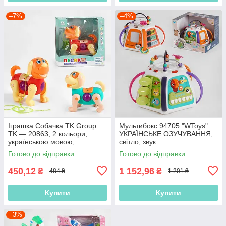
–7%
–4%
Іграшка Собачка TK Group
Мультибокс 94705 "WToys"
TK — 20863, 2 кольори,
УКРАЇНСЬКЕ ОЗУЧУВАННЯ,
українською мовою,
світло, звук
батарейками, звуком,
Готово до відправки
Готово до відправки
проєкція
450,12
1 152,96
₴
₴
484 ₴
1 201 ₴
Купити
Купити
–3%