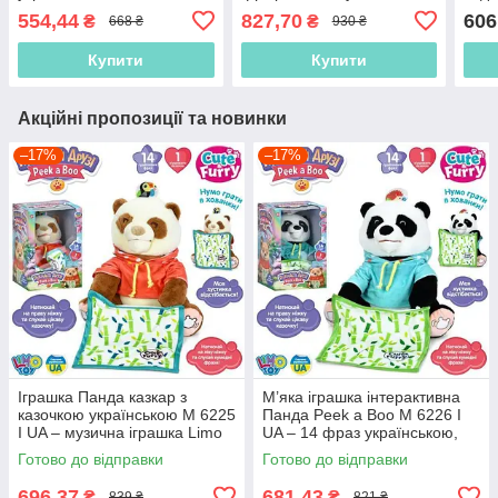
ходить, світло, звук
світлові ефекти, 5 підвісок-
ефе
554,44
827,70
606
₴
₴
668 ₴
930 ₴
брязкальців
Купити
Купити
Акційні пропозиції та новинки
–17%
–17%
Іграшка Панда казкар з
М’яка іграшка інтерактивна
казочкою українською M 6225
Панда Peek a Boo M 6226 I
I UA – музична іграшка Limo
UA – 14 фраз українською,
Toy 27 см, ідеальний
грає в хованки
Готово до відправки
Готово до відправки
подарунок
696,37
681,43
₴
₴
839 ₴
821 ₴