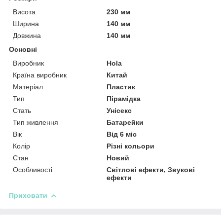
Висота
230 мм
Ширина
140 мм
Довжина
140 мм
Основні
Виробник
Hola
Країна виробник
Китай
Матеріал
Пластик
Тип
Пірамідка
Разрешите сайту all-baby.com.ua
Стать
Унісекс
отправлять вам уведомления
Тип живлення
Батарейки
Вік
Від 6 міс
Колір
Різні кольори
Стан
Новий
Особливості
Світлові ефекти, Звукові
ефекти
Приховати