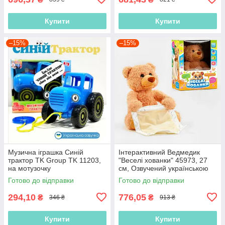
Купити
Купити
–15%
–15%
Музична іграшка Синій
Інтерактивний Ведмедик
трактор TK Group TK 11203,
"Веселі хованки" 45973, 27
на мотузочку
см, Озвучений українською
мовою, говорить, грає в
Готово до відправки
Готово до відправки
хованки
294,10
776,05
₴
₴
346 ₴
913 ₴
Купити
Купити