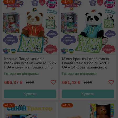
–17%
–17%
Іграшка Панда казкар з
М’яка іграшка інтерактивна
казочкою українською M 6225
Панда Peek a Boo M 6226 I
I UA – музична іграшка Limo
UA – 14 фраз українською,
Toy 27 см, ідеальний
грає в хованки
Готово до відправки
Готово до відправки
подарунок
696,37
681,43
₴
₴
839 ₴
821 ₴
Купити
Купити
–15%
–15%