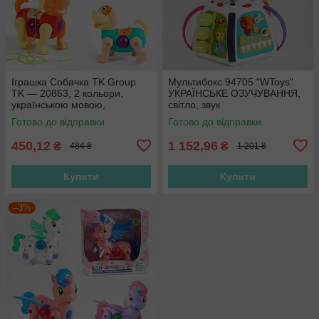
Іграшка Собачка TK Group
Мультибокс 94705 "WToys"
TK — 20863, 2 кольори,
УКРАЇНСЬКЕ ОЗУЧУВАННЯ,
українською мовою,
світло, звук
батарейками, звуком,
Готово до відправки
Готово до відправки
проєкція
450,12
1 152,96
₴
₴
484 ₴
1 201 ₴
Купити
Купити
–3%