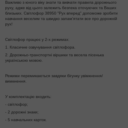
Важливо з юного віку знати та вивчати правила дорожнього
руху, адже від цього залежить безпека оточуючих та Ваших
близьких. Світлофор 38950 "Рух вперед" допоможе зробити
навчання веселим та швидко запам'ятати все про дорожній
рух!
Світлофор працює у 2-х режимах:
1. Класичне озвучування світлофора.
2. Дорожньо-транспортні віршики та весела пісенька
українською мовою.
Режими перемикаються завдяки бігунку увімкнення/
вимкнення.
У комплектацію входить:
- світлофор;
- 2 дорожні знаки;
- 5 навчальних карток.