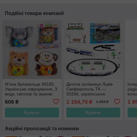
Подібні товари компанії
М'яка брязкальце 98185,
Дитяча залізниця Львів-
Інте
Українське озвучування, 3
Сімферополь TK —
раді
види, світлові та звукові
93266, українською
коль
ефекти
мовою, зі світловими та
світ
606
1 154,70
1 8
₴
₴
1 283 ₴
звуковими ефектами
ефе
Купити
Купити
Акційні пропозиції та новинки