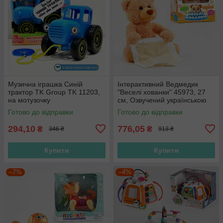
Музична іграшка Синій
Інтерактивний Ведмедик
трактор TK Group TK 11203,
"Веселі хованки" 45973, 27
на мотузочку
см, Озвучений українською
мовою, говорить, грає в
Готово до відправки
Готово до відправки
хованки
294,10
776,05
₴
₴
346 ₴
913 ₴
Купити
Купити
–7%
–4%