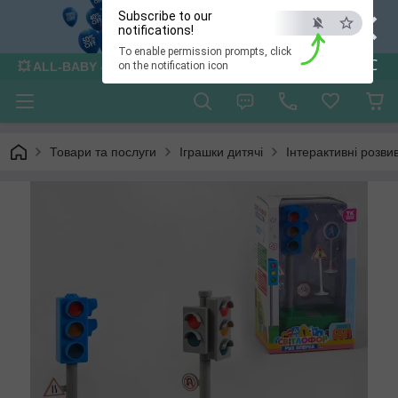
×
Subscribe to our
notifications!
To enable permission prompts, click
ESC
💥 ALL-BABY - інтернет - магазин товарів для дітей
on the notification icon
Товари та послуги
Іграшки дитячі
Інтерактивні розви