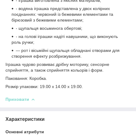
- іграшка виготовлена з якісних матеріалів;
- водяна іграшка представлена у двох колірних
поєднаннях: червоний із бежевими елементами та
бірюзовий з бежевими елементами;
- щупальця восьминога обертові;
- на голові іграшки надіті навушники, що виконують
роль ручки;
— рот і вісьмійні щупальця обладнані отворами для
створення ефекту розбризкування.
Іграшка чудово розвиває дрібну моторику, сенсорне
сприйняття, а також сприйняття кольорів і форм.
Паковання: Коробка.
Розмір упаковки: 19.00 x 14.00 x 19.00.
Приховати
Характеристики
Основні атрибути