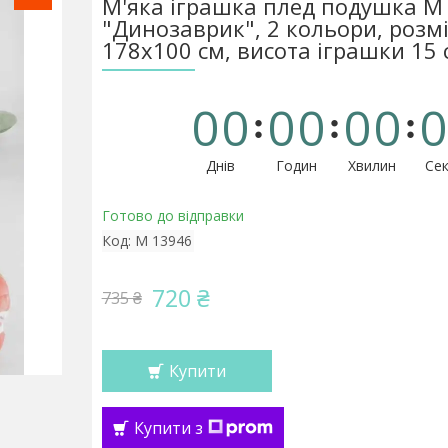
М'яка іграшка плед подушка М
"Динозаврик", 2 кольори, розм
178х100 см, висота іграшки 15 
0
0
0
0
0
0
0
Днів
Годин
Хвилин
Сек
Готово до відправки
Код:
М 13946
720 ₴
735 ₴
Купити
Купити з