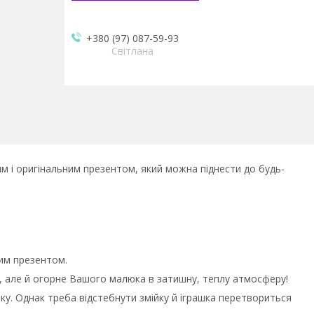
+380 (97) 087-59-93
Світлана
им і оригінальним презентом, який можна піднести до будь-
им презентом.
и, але й огорне Вашого малюка в затишну, теплу атмосферу!
ку. Однак треба відстебнути змійку й іграшка перетвориться