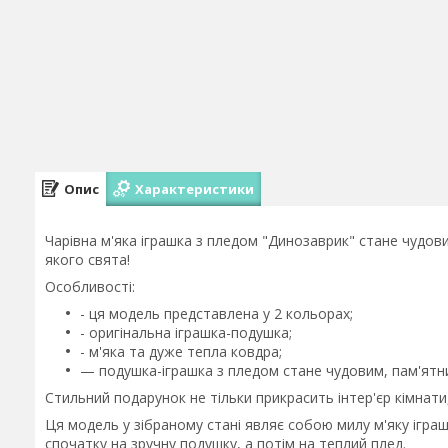
Опис
Характеристики
Чарівна м'яка іграшка з пледом "Динозаврик" стане чудов
якого свята!
Особливості:
- ця модель представлена у 2 кольорах;
- оригінальна іграшка-подушка;
- м'яка та дуже тепла ковдра;
— подушка-іграшка з пледом стане чудовим, пам'ятн
Стильний подарунок не тільки прикрасить інтер'єр кімнат
Ця модель у зібраному стані являє собою милу м'яку іграш
спочатку на зручну подушку, а потім на теплий плед.