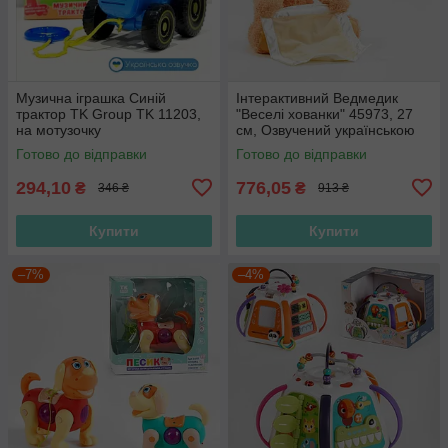
Музична іграшка Синій
Інтерактивний Ведмедик
трактор TK Group TK 11203,
"Веселі хованки" 45973, 27
на мотузочку
см, Озвучений українською
мовою, говорить, грає в
Готово до відправки
Готово до відправки
хованки
294,10
776,05
₴
₴
346 ₴
913 ₴
Купити
Купити
–7%
–4%