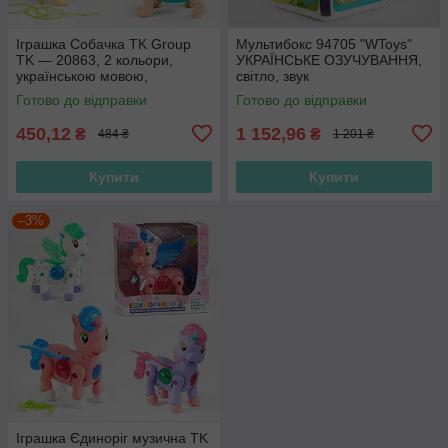
Іграшка Собачка TK Group
Мультибокс 94705 "WToys"
TK — 20863, 2 кольори,
УКРАЇНСЬКЕ ОЗУЧУВАННЯ,
українською мовою,
світло, звук
батарейками, звуком,
Готово до відправки
Готово до відправки
проєкція
450,12
1 152,96
₴
₴
484 ₴
1 201 ₴
Купити
Купити
–3%
Іграшка Єдиноріг музична TK