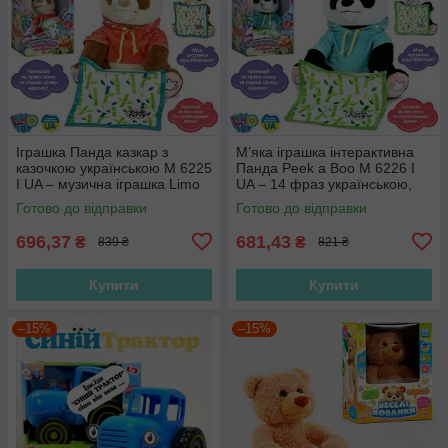
Іграшка Панда казкар з
М’яка іграшка інтерактивна
казочкою українською M 6225
Панда Peek a Boo M 6226 I
I UA – музична іграшка Limo
UA – 14 фраз українською,
Toy 27 см, ідеальний
грає в хованки
Готово до відправки
Готово до відправки
подарунок
696,37
681,43
₴
₴
839 ₴
821 ₴
Купити
Купити
–15%
–15%