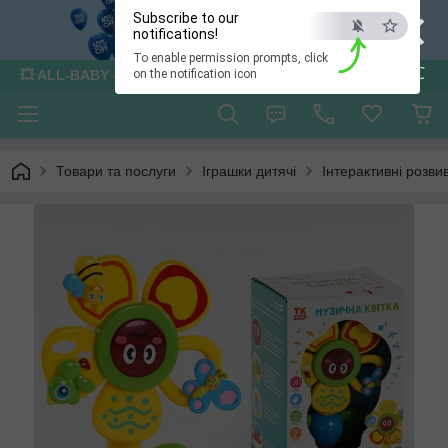
×
Subscribe to our
notifications!
To enable permission prompts, click
ESC
💥 ALL-BABY - інтернет - магазин товарів для дітей
on the notification icon
Товари та послуги
Іграшки дитячі
Інтерактивні розви