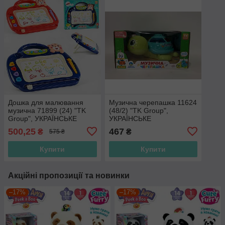
Дошка для малювання
Музична черепашка 11624
музична 71899 (24) "TK
(48/2) "TK Group",
Group", УКРАЇНСЬКЕ
УКРАЇНСЬКЕ
ОЗВУЧУВАННЯ, 2
ОЗВУЧУВАННЯ, дитяча
500,25
467
₴
₴
575 ₴
кольори, абетка, пісні,
пісня, світлові ефекти,
цифри,
відкладає
Купити
Купити
Акційні пропозиції та новинки
–17%
–17%