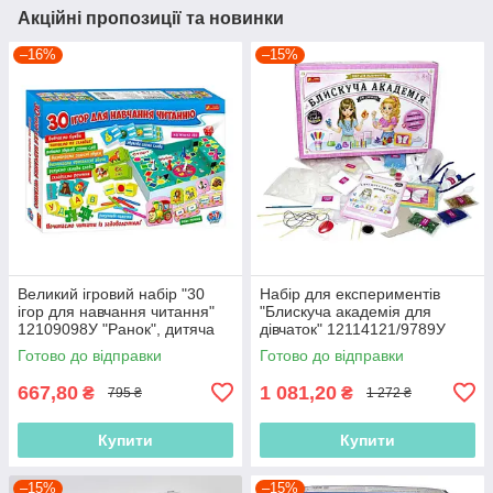
Акційні пропозиції та новинки
–16%
–15%
Великий ігровий набір "30
Набір для експериментів
ігор для навчання читання"
"Блискуча академія для
12109098У "Ранок", дитяча
дівчаток" 12114121/9789У
творчість
"Ранок"
Готово до відправки
Готово до відправки
667,80
1 081,20
₴
₴
795 ₴
1 272 ₴
Купити
Купити
–15%
–15%