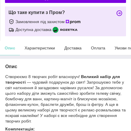
Що таке купити з Пром?
Замовлення під захистом
Доступна доставка
Опис
Характеристики
Доставка
Оплата
Умови п
Опис
Створюємо 8 творчих робіт власноруч!
Великий набір для
творчості
— чудовий подарунок до свят! Запрошуємо тебе у
світ натхнення й загадкових чарівних русалок! За допомогою
цього набору діти зможуть самостійно зробити гелеву свічку,
бомбочку для ванн, картину-магніт із блискучою мозаїкою,
флакончик-кулон, браслети дружби, брош із фетру. А ще в
цьому великому наборі для творчості є релакс-розмальовка та
яскраві наклейки! У наборі є все необхідне для створення
творчих робіт.
Комплектація: