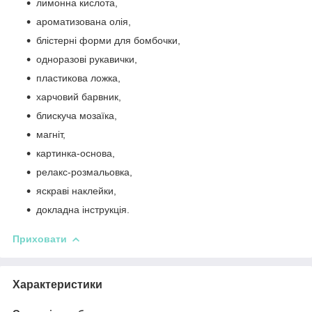
лимонна кислота,
ароматизована олія,
блістерні форми для бомбочки,
одноразові рукавички,
пластикова ложка,
харчовий барвник,
блискуча мозаїка,
магніт,
картинка-основа,
релакс-розмальовка,
яскраві наклейки,
докладна інструкція.
Приховати
Разрешите сайту all-baby.com.ua
отправлять вам уведомления
Характеристики