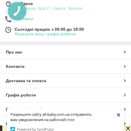
м. Одеса
вул.Базова, буд.17, Одеса, Україна
Контакти
Сьогодні працює з 09:00 до 18:00
Показати весь графік роботи
Про нас
Контакти
Доставка та оплата
Графік роботи
Повна версія сайту
×
Разрешите сайту all-baby.com.ua отправлять
вам уведомления на рабочий стол
Сайт створено на маркетплейсі
Prom.ua
Powered by SendPulse
Зараз у компанії неробочий час. Замовлення та