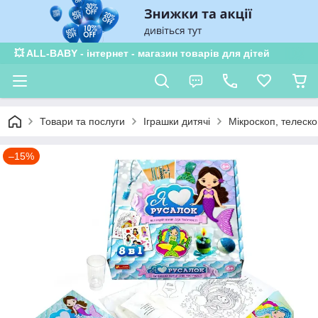
×
Subscribe to our
notifications!
To enable permission prompts, click
ESC
💥 ALL-BABY - інтернет - магазин товарів для дітей
on the notification icon
Товари та послуги
Іграшки дитячі
Мікроскоп, телескоп
–15%