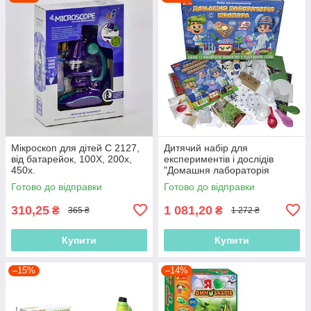
Мікроскоп для дітей С 2127,
Дитячий набір для
від батарейок, 100Х, 200х,
експериментів і дослідів
450х.
"Домашня лабораторія
школяра" 1-2 клас.
Готово до відправки
Готово до відправки
12132068/9781У "РАНОК"
310,25
1 081,20
₴
₴
365 ₴
1 272 ₴
Купити
Купити
–15%
–14%