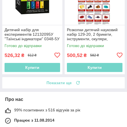
Дитячий набір для
Розкопки дитячий науковий
експериментів 12132095У
набір 129-20, 2 брикети,
"Таїнські індикатори" 0348-5У
інструменти, окуляри,
"Ранок"
мінерали
Готово до відправки
Готово до відправки
526,32
500,52
₴
₴
612 ₴
582 ₴
Купити
Купити
Показати ще
Про нас
99% позитивних з 516 відгуків за рік
Працює з 11.08.2014