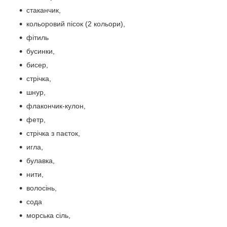
стаканчик,
кольоровий пісок (2 кольори),
фітиль
бусинки,
бисер,
стрічка,
шнур,
флакончик-кулон,
фетр,
стрічка з паєток,
игла,
булавка,
нити,
волосінь,
сода
морська сіль,