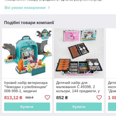
Всі умови повернення
Подібні товари компанії
Ігровий набір ветеринара
Дитячий набір для
Дитя
"Чемодан з улюбленцем"
малювання C 49398, 2
експ
008-998-1, медичні
кольори, 144 предмети, у
"Дом
предмети
валізі
школ
813,12
852
1 0
₴
₴
968 ₴
1213
Купити
Купити