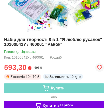
Набір для творчості 8 в 1 "Я люблю русалок"
10100541У / 460061 "Ранок"
Готово до відправки
Код: 10100541У / 460061
Роздріб
593,30
₴
698 ₴
Економія
104.70 ₴
Залишилось
12 днів
Купити
або
Купити з