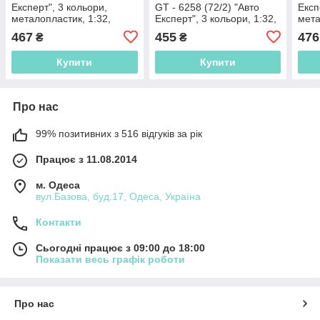
Експерт", 3 кольори,
GT - 6258 (72/2) "Авто
Експ
металопластик, 1:32,
Експерт", 3 кольори, 1:32,
мета
світло, звук, інерція,
світло, звук, інерція,
світл
467
455
476
₴
₴
відчиняються двері,
відчиняються
відч
багажник,
Купити
Купити
Про нас
99% позитивних з 516 відгуків за рік
Працює з 11.08.2014
м. Одеса
вул.Базова, буд.17, Одеса, Україна
Контакти
Сьогодні працює з 09:00 до 18:00
Показати весь графік роботи
Про нас