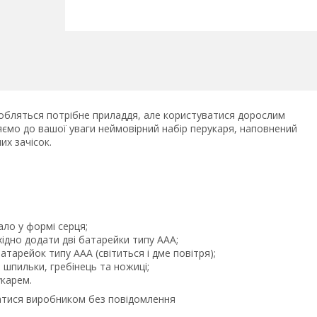
добляться потрібне приладдя, але користуватися дорослим
ємо до вашої уваги неймовірний набір перукаря, наповнений
их зачісок.
ало у формі серця;
ідно додати дві батарейки типу ААА;
атарейок типу ААА (світиться і дме повітря);
, шпильки, гребінець та ножиці;
укарем.
атися виробником без повідомлення