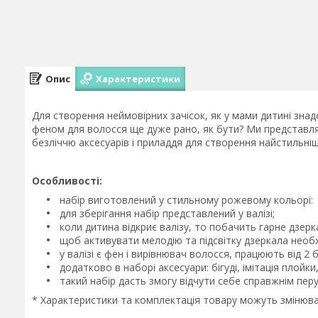
Опис
Характеристики
Для створення неймовірних зачісок, як у мами дитині зна
феном для волосся ще дуже рано, як бути? Ми представля
безліччю аксесуарів і приладдя для створення найстильніш
Особливості:
набір виготовлений у стильному рожевому кольорі:
для зберігання набір представлений у валізі;
коли дитина відкриє валізу, то побачить гарне дзерк
щоб активувати мелодію та підсвітку дзеркала необх
у валізі є фен і вирівнювач волосся, працюють від 2 б
додатково в наборі аксесуари: бігуді, імітація плойки
такий набір дасть змогу відчути себе справжнім пер
* Характеристики та комплектація товару можуть змінюв