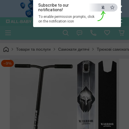
×
Subscribe to our
notifications!
To enable permission prompts, click
ESC
💥 ALL-BABY - інтернет - магазин товарів для дітей
on the notification icon
Товари та послуги
Самокати дитячі
Трюкові самокат
–9%