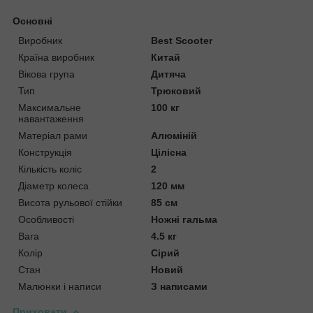
Основні
Виробник
Best Scooter
Країна виробник
Китай
Вікова група
Дитяча
Тип
Трюковий
Максимальне
100 кг
навантаження
Матеріал рами
Алюміній
Конструкція
Цілісна
Кількість коліс
2
Діаметр колеса
120 мм
Висота рульової стійки
85 см
Особливості
Ножні гальма
Вага
4.5 кг
Колір
Сірий
Стан
Новий
Малюнки і написи
З написами
Приховати