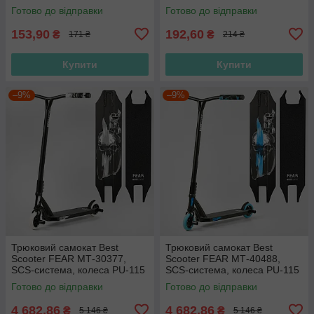
довжина — 5.5 см
шт.,
Готово до відправки
Готово до відправки
153,90
192,60
₴
₴
171 ₴
214 ₴
Купити
Купити
–9%
–9%
Трюковий самокат Best
Трюковий самокат Best
Scooter FEAR МТ-30377,
Scooter FEAR МТ-40488,
SCS-система, колеса PU-115
SCS-система, колеса PU-115
мм, висота 85 см, з пегами
мм, висота 85 см, з пегами
Готово до відправки
Готово до відправки
4 682,86
4 682,86
₴
₴
5 146 ₴
5 146 ₴