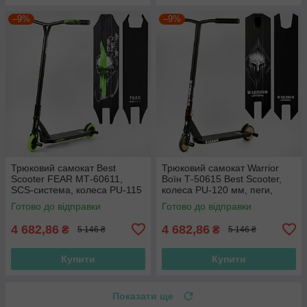
–9%
–9%
Трюковий самокат Best
Трюковий самокат Warrior
Scooter FEAR МТ-60611,
Воїн Т-50615 Best Scooter,
SCS-система, колеса PU-115
колеса PU-120 мм, пеги,
мм, висота 85 см, з пегами
висота 85 см
Готово до відправки
Готово до відправки
4 682,86
4 682,86
₴
₴
5 146 ₴
5 146 ₴
Купити
Купити
Показати ще