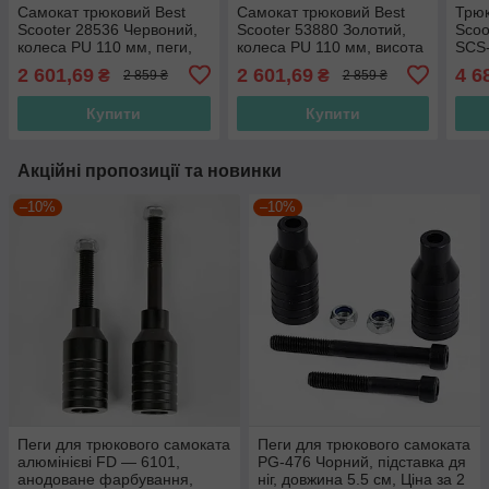
Самокат трюковий Best
Самокат трюковий Best
Трюк
Scooter 28536 Червоний,
Scooter 53880 Золотий,
Scoo
колеса PU 110 мм, пеги,
колеса PU 110 мм, висота
SCS-
Анодоване фарбування,
85 см, пеги, алюмінієвий
115 
2 601,69
2 601,69
4 6
₴
₴
2 859 ₴
2 859 ₴
висота 85 см
диск і дека
пег
Купити
Купити
Акційні пропозиції та новинки
–10%
–10%
Пеги для трюкового самоката
Пеги для трюкового самоката
алюмінієві FD — 6101,
PG-476 Чорний, підставка дя
анодоване фарбування,
ніг, довжина 5.5 см, Ціна за 2