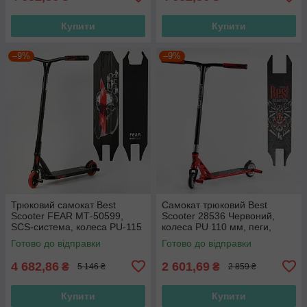
Купити
Купити
–9%
–9%
Трюковий самокат Best
Самокат трюковий Best
Scooter FEAR МТ-50599,
Scooter 28536 Червоний,
SCS-система, колеса PU-115
колеса PU 110 мм, пеги,
мм, висота 85 см, з пегами
Анодоване фарбування,
Готово до відправки
Готово до відправки
висота 85 см
4 682,86
2 601,69
₴
₴
5 146 ₴
2 859 ₴
Купити
Купити