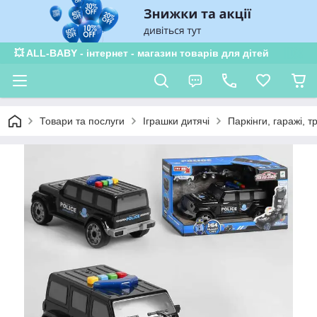
💥 ALL-BABY - інтернет - магазин товарів для дітей
Товари та послуги
Іграшки дитячі
Паркінги, гаражі, т