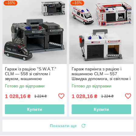
–16%
–16%
Гараж із рацією "S.W.A.T."
Гараж паркінга з рацією і
CLM — 558 зі світлом і
машинкою CLM — 557
звуком, машинкою
Швидка допомога, зі світлом і
звуком
Готово до відправки
Готово до відправки
1 028,16
1 028,16
₴
₴
1 224 ₴
1 224 ₴
Купити
Купити
Показати ще