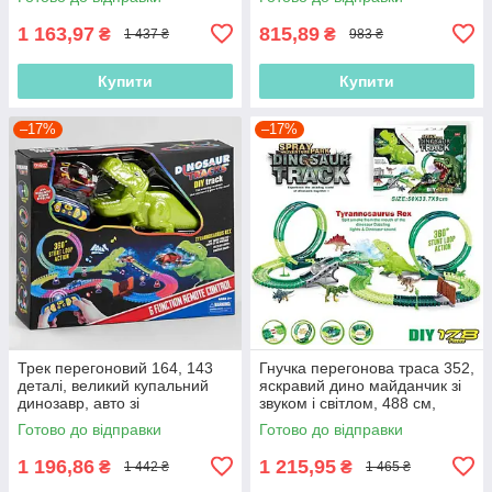
см
1 163,97
815,89
₴
₴
1 437 ₴
983 ₴
Купити
Купити
–17%
–17%
Трек перегоновий 164, 143
Гнучка перегонова траса 352,
деталі, великий купальний
яскравий дино майданчик зі
динозавр, авто зі
звуком і світлом, 488 см,
світлодіодами, розвідний міст
трампліни та петля, 178
Готово до відправки
Готово до відправки
елементів
1 196,86
1 215,95
₴
₴
1 442 ₴
1 465 ₴