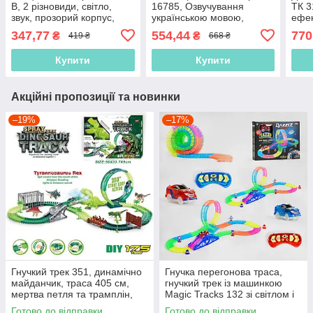
B, 2 різновиди, світло,
16785, Озвучування
ТК 3
звук, прозорий корпус,
українською мовою,
ефек
шестерні
ходить, світло, звук
штам
347,77
554,44
770
₴
₴
419 ₴
668 ₴
Купити
Купити
Акційні пропозиції та новинки
–19%
–17%
Гнучкий трек 351, динамічно
Гнучка перегонова траса,
майданчик, траса 405 см,
гнучкий трек із машинкою
мертва петля та трамплін,
Magic Tracks 132 зі світлом і
175 елементів
звуком, довжина траси 348
Готово до відправки
Готово до відправки