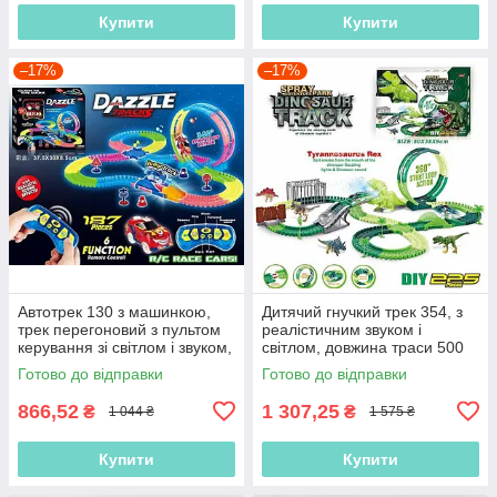
Купити
Купити
–17%
–17%
Автотрек 130 з машинкою,
Дитячий гнучкий трек 354, з
трек перегоновий з пультом
реалістичним звуком і
керування зі світлом і звуком,
світлом, довжина траси 500
187 ел, довжина треку 425 см
см, дино майданчик, петля
Готово до відправки
Готово до відправки
866,52
1 307,25
₴
₴
1 044 ₴
1 575 ₴
Купити
Купити