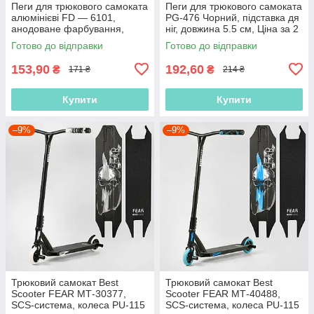
Пеги для трюкового самоката
Пеги для трюкового самоката
алюмінієві FD — 6101,
PG-476 Чорний, підставка дя
анодоване фарбування,
ніг, довжина 5.5 см, Ціна за 2
довжина — 5.5 см
шт.,
Готово до відправки
Готово до відправки
153,90
192,60
₴
₴
171 ₴
214 ₴
Купити
Купити
–9%
–9%
Трюковий самокат Best
Трюковий самокат Best
Scooter FEAR МТ-30377,
Scooter FEAR МТ-40488,
SCS-система, колеса PU-115
SCS-система, колеса PU-115