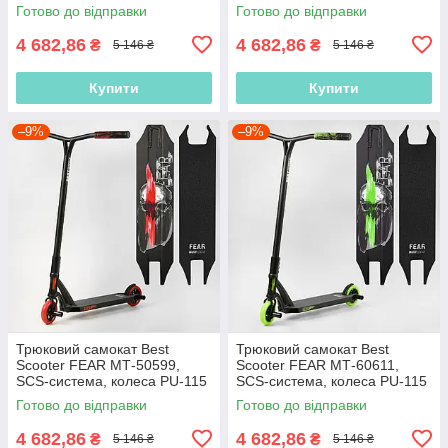
мм, висота 85 см, з пегами
мм, висота 85 см, з пегами
Готово до відправки
Готово до відправки
4 682,86
4 682,86
₴
₴
5 146 ₴
5 146 ₴
Купити
Купити
–9%
–9%
Трюковий самокат Best
Трюковий самокат Best
Scooter FEAR МТ-50599,
Scooter FEAR МТ-60611,
SCS-система, колеса PU-115
SCS-система, колеса PU-115
мм, висота 85 см, з пегами
мм, висота 85 см, з пегами
Готово до відправки
Готово до відправки
4 682,86
4 682,86
₴
₴
5 146 ₴
5 146 ₴