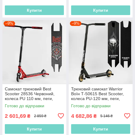
Купити
Купити
–9%
–9%
Самокат трюковий Best
Трюковий самокат Warrior
Scooter 28536 Червоний,
Воїн Т-50615 Best Scooter,
колеса PU 110 мм, пеги,
колеса PU-120 мм, пеги,
Анодоване фарбування,
висота 85 см
Готово до відправки
Готово до відправки
висота 85 см
2 601,69
4 682,86
₴
₴
2 859 ₴
5 146 ₴
Купити
Купити