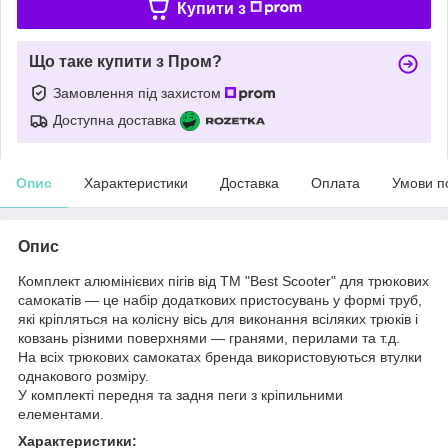
Купити з
Що таке купити з Пром?
Замовлення під захистом
Доступна доставка
Опис
Характеристики
Доставка
Оплата
Умови п
Опис
Комплект алюмінієвих пігів від ТМ "Best Scooter" для трюкових
самокатів — це набір додаткових пристосувань у формі труб,
які кріпляться на колісну вісь для виконання всіляких трюків і
ковзань різними поверхнями — гранями, перилами та т.д.
На всіх трюкових самокатах бренда використовуються втулки
однакового розміру.
У комплекті передня та задня пеги з кріпильними
елементами.
Характеристики: