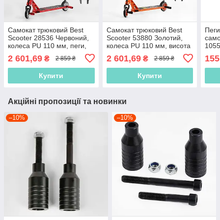
Самокат трюковий Best
Самокат трюковий Best
Пеги
Scooter 28536 Червоний,
Scooter 53880 Золотий,
само
колеса PU 110 мм, пеги,
колеса PU 110 мм, висота
1055
Анодоване фарбування,
85 см, пеги, алюмінієвий
фар
2 601,69
2 601,69
155
₴
₴
2 859 ₴
2 859 ₴
висота 85 см
диск і дека
5.5 
Купити
Купити
Акційні пропозиції та новинки
–10%
–10%