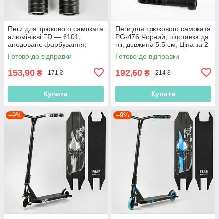
Пеги для трюкового самоката
Пеги для трюкового самоката
алюмінієві FD — 6101,
PG-476 Чорний, підставка дя
анодоване фарбування,
ніг, довжина 5.5 см, Ціна за 2
довжина — 5.5 см
шт.,
Готово до відправки
Готово до відправки
153,90
192,60
₴
₴
171 ₴
214 ₴
Купити
Купити
–9%
–9%