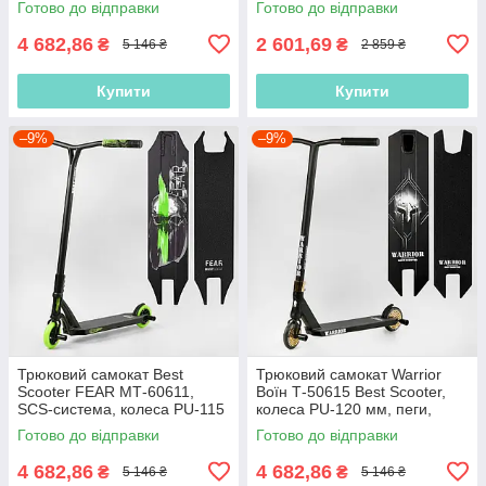
Готово до відправки
Готово до відправки
висота 85 см
4 682,86
2 601,69
₴
₴
5 146 ₴
2 859 ₴
Купити
Купити
–9%
–9%
Трюковий самокат Best
Трюковий самокат Warrior
Scooter FEAR МТ-60611,
Воїн Т-50615 Best Scooter,
SCS-система, колеса PU-115
колеса PU-120 мм, пеги,
мм, висота 85 см, з пегами
висота 85 см
Готово до відправки
Готово до відправки
4 682,86
4 682,86
₴
₴
5 146 ₴
5 146 ₴