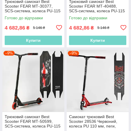
Трюковий самокат Best
Трюковий самокат Best
Scooter FEAR МТ-30377,
Scooter FEAR МТ-40488,
SCS-система, колеса PU-115
SCS-система, колеса PU-115
мм, висота 85 см, з пегами
мм, висота 85 см, з пегами
Готово до відправки
Готово до відправки
4 682,86
4 682,86
₴
₴
5 146 ₴
5 146 ₴
Купити
Купити
–9%
–9%
Трюковий самокат Best
Самокат трюковий Best
Scooter FEAR МТ-50599,
Scooter 28536 Червоний,
SCS-система, колеса PU-115
колеса PU 110 мм, пеги,
мм, висота 85 см, з пегами
Анодоване фарбування,