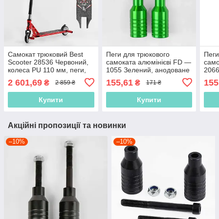
Самокат трюковий Best
Пеги для трюкового
Пеги
Scooter 28536 Червоний,
самоката алюмінієві FD —
само
колеса PU 110 мм, пеги,
1055 Зелений, анодоване
2066
Анодоване фарбування,
фарбування, довжина —
фар
2 601,69
155,61
155
₴
₴
2 859 ₴
171 ₴
висота 85 см
5.5 см
5.5 
Купити
Купити
Акційні пропозиції та новинки
–10%
–10%