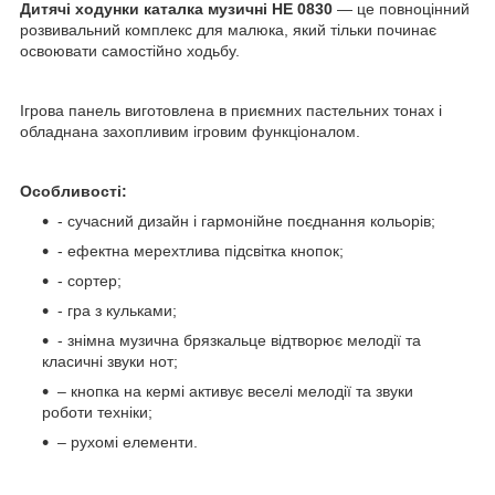
Дитячі ходунки каталка музичні НЕ 0830
— це повноцінний
розвивальний комплекс для малюка, який тільки починає
освоювати самостійно ходьбу.
Ігрова панель виготовлена в приємних пастельних тонах і
обладнана захопливим ігровим функціоналом.
Особливості:
- сучасний дизайн і гармонійне поєднання кольорів;
- ефектна мерехтлива підсвітка кнопок;
- сортер;
- гра з кульками;
- знімна музична брязкальце відтворює мелодії та
класичні звуки нот;
– кнопка на кермі активує веселі мелодії та звуки
роботи техніки;
– рухомі елементи.