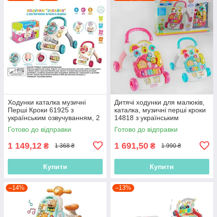
Ходунки каталка музичні
Дитячі ходунки для малюків,
Перші Кроки 61925 з
каталка, музичні перші кроки
українським озвучуванням, 2
14818 з українським
кольори, 3D-підсвітка, пісні,
озвучуванням (2 кольори)
Готово до відправки
Готово до відправки
мелодії
1 149,12
1 691,50
₴
₴
1 368 ₴
1 990 ₴
Купити
Купити
–14%
–13%