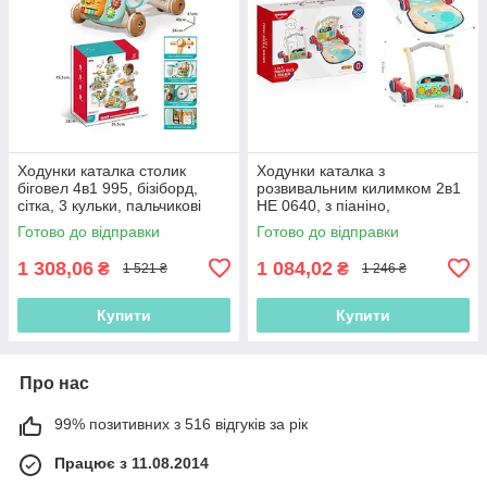
Ходунки каталка столик
Ходунки каталка з
біговел 4в1 995, бізіборд,
розвивальним килимком 2в1
сітка, 3 кульки, пальчикові
НЕ 0640, з піаніно,
ігри, рухомі шестерні
мелодіями, підсвіткою,
Готово до відправки
Готово до відправки
брязкальцями
1 308,06
1 084,02
₴
₴
1 521 ₴
1 246 ₴
Купити
Купити
Про нас
99% позитивних з 516 відгуків за рік
Працює з 11.08.2014