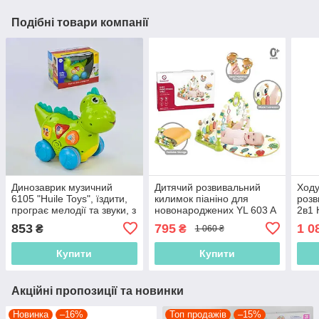
Подібні товари компанії
Динозаврик музичний
Дитячий розвивальний
Ходу
6105 "Huile Toys", їздити,
килимок піаніно для
розв
програє мелодії та звуки, з
новонароджених YL 603 A
2в1 
підсвіткою
"Корб" з підсвіткою,
мело
853
795
1 0
₴
₴
1 060 ₴
звуками, мелодіями
бря
Купити
Купити
Акційні пропозиції та новинки
Новинка
–16%
Топ продажів
–15%