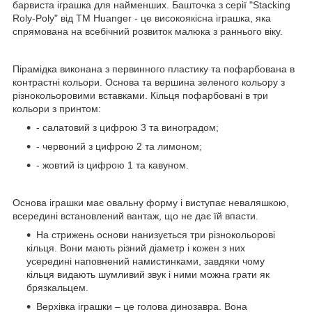
барвиста іграшка для найменших. Башточка з серії "Stacking
Roly-Poly" від ТМ Huanger - це високоякісна іграшка, яка
спрямована на всебічний розвиток малюка з раннього віку.
Пірамідка виконана з первинного пластику та пофарбована в
контрастні кольори. Основа та вершина зеленого кольору з
різнокольоровими вставками. Кільця пофарбовані в три
кольори з принтом:
- салатовий з цифрою 3 та виноградом;
- червоний з цифрою 2 та лимоном;
- жовтий із цифрою 1 та кавуном.
Основа іграшки має овальну форму і виступає неваляшкою,
всередині встановлений вантаж, що не дає їй впасти.
На стрижень основи нанизується три різнокольорові
кільця. Вони мають різний діаметр і кожен з них
усередині наповнений намистинками, завдяки чому
кільця видають шумливий звук і ними можна грати як
брязкальцем.
Верхівка іграшки – це голова динозавра. Вона