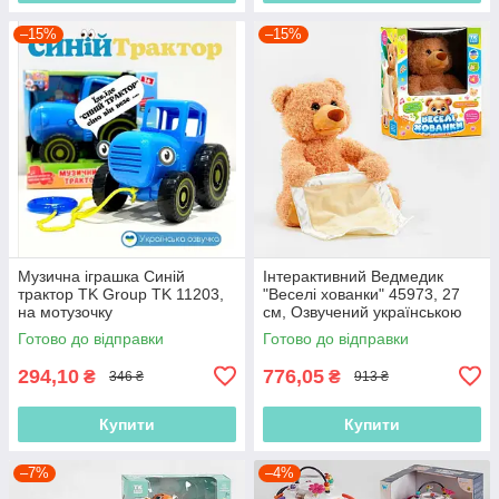
–15%
–15%
Музична іграшка Синій
Інтерактивний Ведмедик
трактор TK Group TK 11203,
"Веселі хованки" 45973, 27
на мотузочку
см, Озвучений українською
мовою, говорить, грає в
Готово до відправки
Готово до відправки
хованки
294,10
776,05
₴
₴
346 ₴
913 ₴
Купити
Купити
–7%
–4%