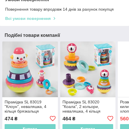
Повернення товару впродовж 14 днів за рахунок покупця
Всі умови повернення
Подібні товари компанії
Пірамідка SL 83019
Пірамідка SL 83020
Розв
"Клоун", неваляшка, 4
"Коала", 2 кольори,
кили
кільця брязкальця
неваляшка, 4 кільця
хлоп
брязкальця
мело
474
464
560
₴
₴
Купити
Купити