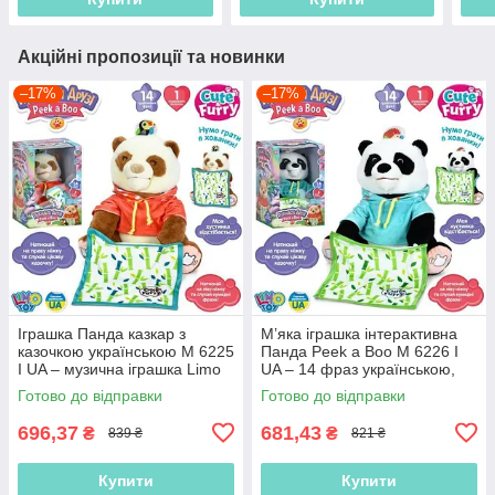
Акційні пропозиції та новинки
–17%
–17%
Іграшка Панда казкар з
М’яка іграшка інтерактивна
казочкою українською M 6225
Панда Peek a Boo M 6226 I
I UA – музична іграшка Limo
UA – 14 фраз українською,
Toy 27 см, ідеальний
грає в хованки
Готово до відправки
Готово до відправки
подарунок
696,37
681,43
₴
₴
839 ₴
821 ₴
Купити
Купити