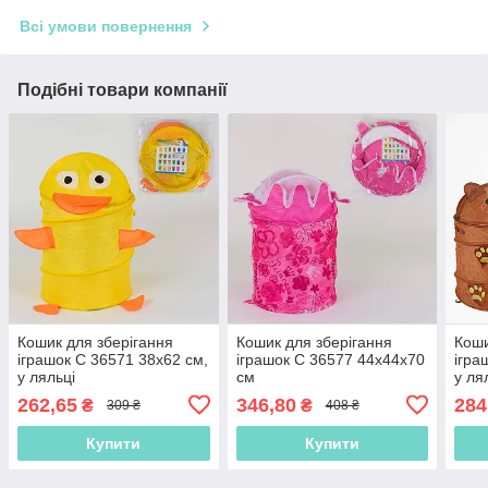
Всі умови повернення
Подібні товари компанії
Кошик для зберігання
Кошик для зберігання
Коши
іграшок C 36571 38х62 см,
іграшок C 36577 44х44х70
ігра
у ляльці
см
у ля
262,65
346,80
284
₴
₴
309 ₴
408 ₴
Купити
Купити