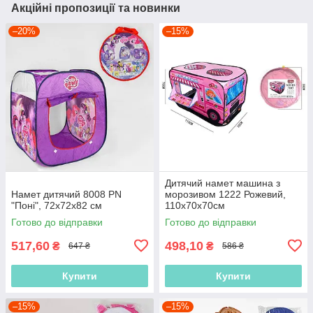
Акційні пропозиції та новинки
–20%
–15%
Дитячий намет машина з
Намет дитячий 8008 PN
морозивом 1222 Рожевий,
"Поні", 72х72х82 см
110х70х70см
Готово до відправки
Готово до відправки
517,60
498,10
₴
₴
647 ₴
586 ₴
Купити
Купити
–15%
–15%