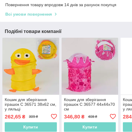
Повернення товару впродовж 14 днів за рахунок покупця
Всі умови повернення
Подібні товари компанії
Кошик для зберігання
Кошик для зберігання
Коши
іграшок C 36571 38х62 см,
іграшок C 36577 44х44х70
ігра
у ляльці
см
у ля
262,65
346,80
284
₴
₴
309 ₴
408 ₴
Купити
Купити