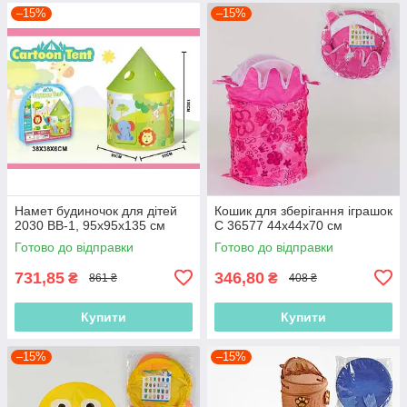
–15%
–15%
Намет будиночок для дітей
Кошик для зберігання іграшок
2030 ВВ-1, 95х95х135 см
C 36577 44х44х70 см
Готово до відправки
Готово до відправки
731,85
346,80
₴
₴
861 ₴
408 ₴
Купити
Купити
–15%
–15%