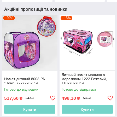
Акційні пропозиції та новинки
–20%
–15%
Дитячий намет машина з
Намет дитячий 8008 PN
морозивом 1222 Рожевий,
"Поні", 72х72х82 см
110х70х70см
Готово до відправки
Готово до відправки
517,60
498,10
₴
₴
647 ₴
586 ₴
Купити
Купити