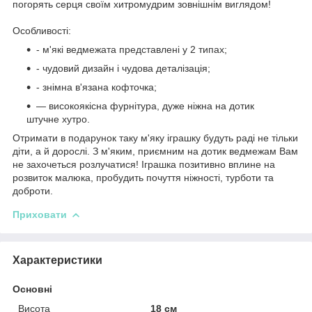
погорять серця своїм хитромудрим зовнішнім виглядом!
Особливості:
- м'які ведмежата представлені у 2 типах;
- чудовий дизайн і чудова деталізація;
- знімна в'язана кофточка;
— високоякісна фурнітура, дуже ніжна на дотик
штучне хутро.
Отримати в подарунок таку м'яку іграшку будуть раді не тільки
діти, а й дорослі. З м'яким, приємним на дотик ведмежам Вам
не захочеться розлучатися! Іграшка позитивно вплине на
розвиток малюка, пробудить почуття ніжності, турботи та
доброти.
Приховати
Характеристики
Основні
Висота
18 см