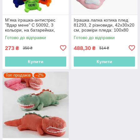
М'яка іграшка-антистрес
Іграшка лапка котика плед
"Вдар мене" C 50092, 3
81293, 2 різновиди, 42х30х20
кольори, на батарейках,
см, розміри пледа: 100х80
датчик на голові, з
см.
Готово до відправки
Готово до відправки
присосками, 25 см
273
488,30
₴
₴
350 ₴
514 ₴
Купити
Купити
Топ продажів
–2%