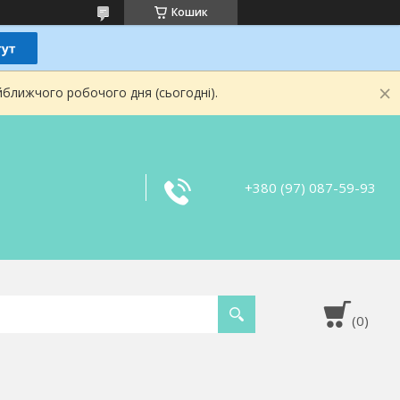
Кошик
йближчого робочого дня (сьогодні).
+380 (97) 087-59-93