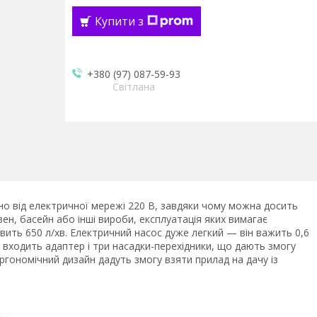
Купити з
+380 (97) 087-59-93
Світлана
но від електричної мережі 220 В, завдяки чому можна досить
ен, басейн або інші вироби, експлуатація яких вимагає
ить 650 л/хв. Електричний насос дуже легкий — він важить 0,6
у входить адаптер і три насадки-перехідники, що дають змогу
ергономічний дизайн дадуть змогу взяти прилад на дачу із