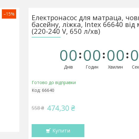
–15%
Електронасос для матраца, чов
басейну, ліжка, Intex 66640 від
(220-240 V, 650 л/хв)
0
0
0
0
0
0
0
Днів
Годин
Хвилин
Сек
Готово до відправки
Код:
66640
474,30 ₴
558 ₴
Купити