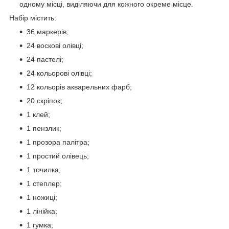
одному місці, виділяючи для кожного окреме місце.
Набір містить:
36 маркерів;
24 воскові олівці;
24 пастелі;
24 кольорові олівці;
12 кольорів акварельних фарб;
20 скріпок;
1 клей;
1 пензлик;
1 прозора палітра;
1 простий олівець;
1 точилка;
1 степлер;
1 ножиці;
1 лінійка;
1 гумка;