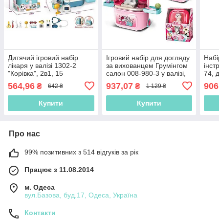
Дитячий ігровий набір
Ігровий набір для догляду
Набі
лікаря у валізі 1302-2
за вихованцем Грумінгом
інст
"Корівка", 2в1, 15
салон 008-980-3 у валізі,
74, 
аксесуарів
м'яка іграшка, аксесуари,
інст
564,96
937,07
906
₴
₴
642 ₴
1 129 ₴
полички
Купити
Купити
Про нас
99% позитивних з 514 відгуків за рік
Працює з 11.08.2014
м. Одеса
вул.Базова, буд.17, Одеса, Україна
Контакти