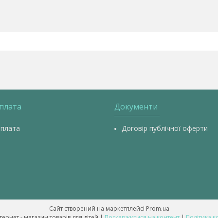
оплата
Документи
оплата
Договір публічної оферти
Сайт створений на маркетплейсі
Prom.ua
💥 ALL-BABY - інтернет - магазин товарів для дітей |
Поскаржитися на контент
|
Політика к