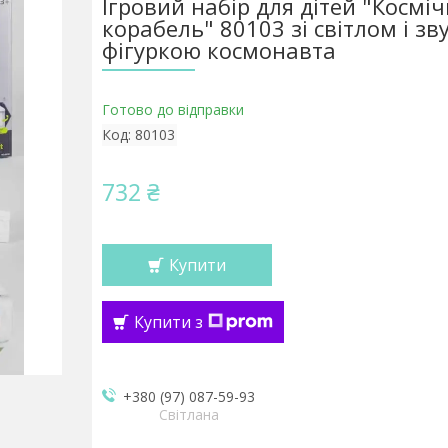
Ігровий набір для дітей "Космі
корабель" 80103 зі світлом і зв
фігуркою космонавта
Готово до відправки
Код:
80103
732 ₴
Купити
Купити з
+380 (97) 087-59-93
Світлана