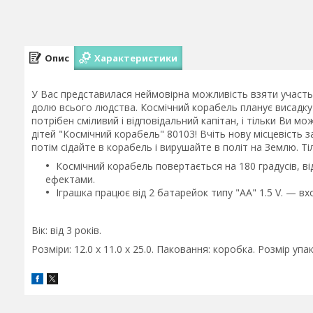
Опис
Характеристики
У Вас представилася неймовірна можливість взяти участь у
долю всього людства. Космічний корабель планує висадку н
потрібен сміливий і відповідальний капітан, і тільки Ви 
дітей "Космічний корабель" 80103! Вчіть нову місцевість 
потім сідайте в корабель і вирушайте в політ на Землю. Т
Космічний корабель повертається на 180 градусів, в
ефектами.
Іграшка працює від 2 батарейок типу "АА" 1.5 V. — в
Вік: від 3 років.
Розміри: 12.0 x 11.0 x 25.0. Паковання: коробка. Розмір упако