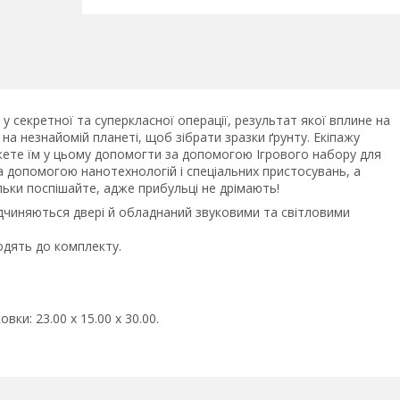
 секретної та суперкласної операції, результат якої вплине на
а незнайомій планеті, щоб зібрати зразки ґрунту. Екіпажу
можете їм у цьому допомогти за допомогою Ігрового набору для
за допомогою нанотехнологій і спеціальних пристосувань, а
ільки поспішайте, адже прибульці не дрімають!
ідчиняються двері й обладнаний звуковими та світловими
ходять до комплекту.
вки: 23.00 x 15.00 x 30.00.