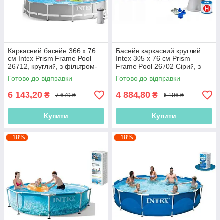
Каркасний басейн 366 x 76
Басейн каркасний круглий
см Intex Prism Frame Pool
Intex 305 х 76 см Prism
26712, круглий, з фільтром-
Frame Pool 26702 Сірий, з
насосом 2 006 л/год, 6503 л
фільтр-насосом 1250 л/год,
Готово до відправки
Готово до відправки
4485 л
6 143,20
4 884,80
₴
₴
7 679 ₴
6 106 ₴
Купити
Купити
–19%
–19%