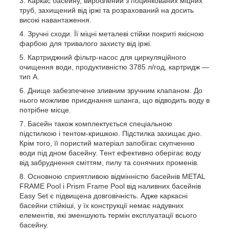
Каркас басейну, вироблений з поцинкованих міцних
труб, захищений від іржі та розрахований на досить
високі навантаження.
Зручні сходи. Її міцні металеві стійки покриті якісною
фарбою для тривалого захисту від іржі.
Картриджний фільтр-насос для циркуляційного
очищення води, продуктивністю 3785 л/год, картридж —
тип A.
Днище забезпечене зливним зручним клапаном. До
нього можливе приєднання шланга, що відводить воду в
потрібне місце.
Басейн також комплектується спеціальною
підстилкою і тентом-кришкою. Підстилка захищає дно.
Крім того, її пористий матеріал запобігає скупченню
води під дном басейну. Тент ефективно оберігає воду
від забруднення сміттям, пилу та сонячних променів.
Основною сприятливою відмінністю басейнів METAL
FRAME Pool і Prism Frame Pool від наливних басейнів
Easy Set є підвищена довговічність. Адже каркасні
басейни стійкіші, у їх конструкції немає надувних
елементів, які зменшують термін експлуатації всього
басейну.