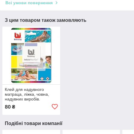
Всі умови повернення
З цим товаром також замовляють
Клей для надувного
матраца, ліжка, човна,
надувних виробів.
Ремкомплект клей із
80
₴
плівкою для Intex і
Bestway
Подібні товари компанії