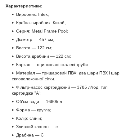
Характеристики:
Виробник: Intex;
Країна-виробник: Китай;
Серия: Metal Frame Pool;
Діаметр — 457 см;
Висота — 122 см;
Висота драбини — 122 см;
Каркас — оцинковані сталеві труби
Матеріал — тришаровий ПВХ: два шари ПВХ і шар
скловолоконної сітки.
Фільтр-насос картриджний — 3785 л/год, тип
картриджа "А";
Об'єм води — 16805 л
Форма — кругла;
Колір: Синій;
Зливний клапан — є
Драбина — Є