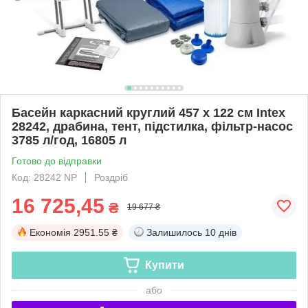
Басейн каркасний круглий 457 x 122 см Intex
28242, драбина, тент, підстилка, фільтр-насос
3785 л/год, 16805 л
Готово до відправки
Код: 28242 NP
Роздріб
16 725,45
₴
19 677 ₴
Економія
2951.55 ₴
Залишилось
10 днів
Купити
або