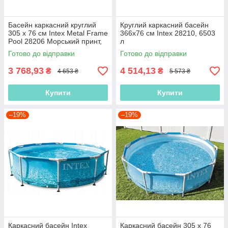
Басейн каркасний круглий
Круглий каркасний басейн
305 x 76 см Intex Metal Frame
366х76 см Intex 28210, 6503
Pool 28206 Морський принт,
л
4485л,
Готово до відправки
Готово до відправки
3 768,93
4 514,13
₴
₴
4 653 ₴
5 573 ₴
Купити
Купити
–19%
–19%
Каркасний басейн Intex
Каркасний басейн 305 x 76