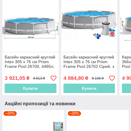
Басейн каркасний круглий
Басейн каркасний круглий
Карк
Intex 305 x 76 см Prism
Intex 305 х 76 см Prism
366x
Frame Pool 26700, 4485л,
Frame Pool 26702 Сірий, з
Pool
сімейний, круглий
фільтр-насосом 1250 л/
води
год, 4485 л
3 921,05
4 884,80
4 9
₴
₴
4 613 ₴
6 106 ₴
Купити
Купити
Акційні пропозиції та новинки
–20%
–20%