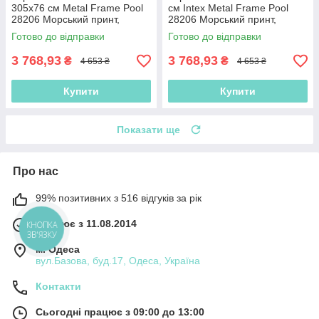
305x76 см Metal Frame Pool
см Intex Metal Frame Pool
28206 Морський принт,
28206 Морський принт,
4485л,
4485л,
Готово до відправки
Готово до відправки
3 768,93
3 768,93
₴
₴
4 653 ₴
4 653 ₴
Купити
Купити
Показати ще
Про нас
99% позитивних з 516 відгуків за рік
Працює з 11.08.2014
КНОПКА
ЗВ'ЯЗКУ
м. Одеса
вул.Базова, буд.17, Одеса, Україна
Контакти
Сьогодні працює з 09:00 до 13:00