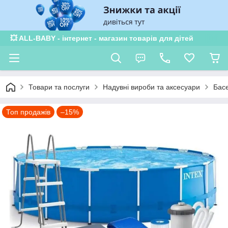
💥 ALL-BABY - інтернет - магазин товарів для дітей
Товари та послуги
Надувні вироби та аксесуари
Басе
Топ продажів
–15%