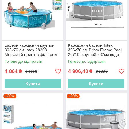
Басейн каркасний круглий
Каркасний басейн Intex
305x76 см Intex 28208
366x76 см Prism Frame Pool
Морський принт, з фільтром-
26710, круглий, об'єм води
насосом 1 250 л/год, 4485 л,
6503 л
Готово до відправки
Готово до відправки
круглий
4 864
4 906,40
₴
₴
6 080 ₴
6 133 ₴
Купити
Купити
–20%
–20%