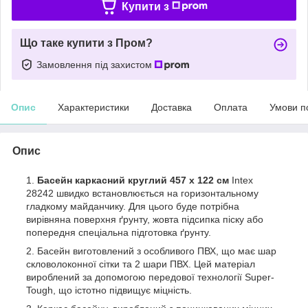
Купити з
Що таке купити з Пром?
Замовлення під захистом
Опис
Характеристики
Доставка
Оплата
Умови п
Опис
Басейн каркасний круглий 457 x 122 см
Intex
28242 швидко встановлюється на горизонтальному
гладкому майданчику. Для цього буде потрібна
вирівняна поверхня ґрунту, жовта підсипка піску або
попередня спеціальна підготовка ґрунту.
Басейн виготовлений з особливого ПВХ, що має шар
скловолоконної сітки та 2 шари ПВХ. Цей матеріал
вироблений за допомогою передової технології Super-
Tough, що істотно підвищує міцність.