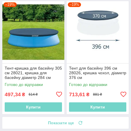
–19%
–19%
Тент-кришка для басейну 305
Тент для басейну 396 см
см 28021, кришка для
28026, кришка чохол, діаметр
басейну діаметр 284 см
376 см
Готово до відправки
Готово до відправки
497,34
713,61
₴
₴
614 ₴
881 ₴
Купити
Купити
Показати ще