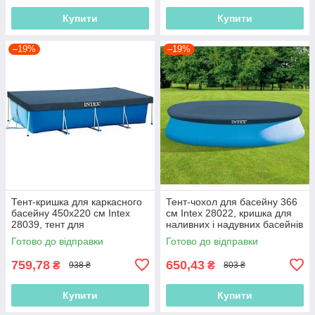
Купити
Купити
–19%
–19%
Тент-кришка для каркасного
Тент-чохол для басейну 366
басейну 450х220 см Intex
см Intex 28022, кришка для
28039, тент для
наливних і надувних басейнів
прямокутного басейну
Готово до відправки
Готово до відправки
759,78
650,43
₴
₴
938 ₴
803 ₴
Купити
Купити