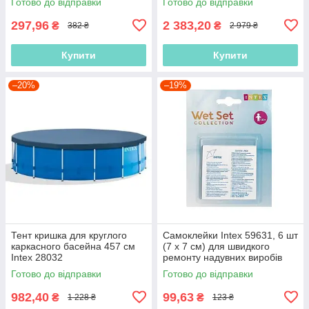
Готово до відправки
Готово до відправки
297,96
2 383,20
₴
₴
382 ₴
2 979 ₴
Купити
Купити
–20%
–19%
Тент кришка для круглого
Самоклейки Intex 59631, 6 шт
каркасного басейна 457 см
(7 х 7 см) для швидкого
Intex 28032
ремонту надувних виробів
Готово до відправки
Готово до відправки
982,40
99,63
₴
₴
1 228 ₴
123 ₴