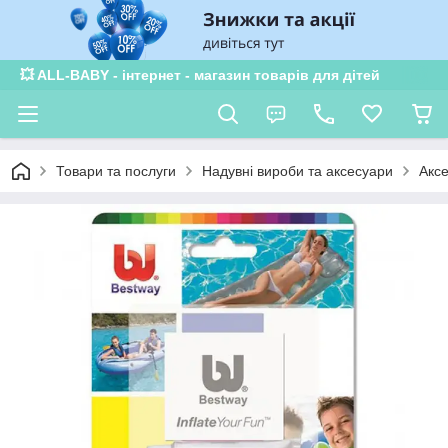
💥 ALL-BABY - інтернет - магазин товарів для дітей
Товари та послуги
Надувні вироби та аксесуари
Аксе