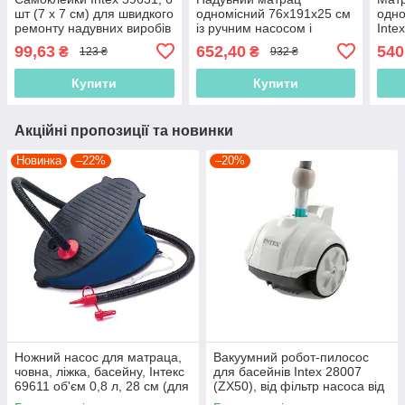
шт (7 х 7 см) для швидкого
одномісний 76х191х25 см
одно
ремонту надувних виробів
із ручним насосом і
Inte
подушкою Intex 64756,
одно
99,63
652,40
540
₴
₴
123 ₴
932 ₴
односпальний, велюровий
Купити
Купити
Акційні пропозиції та новинки
Новинка
–22%
–20%
Ножний насос для матраца,
Вакуумний робот-пилосос
човна, ліжка, басейну, Інтекс
для басейнів Intex 28007
69611 об'єм 0,8 л, 28 см (для
(ZX50), від фільтр насоса від
Intex і BestWay)
3 407 до 5 678 л/год