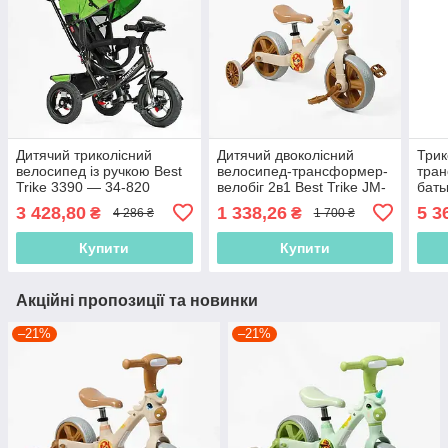
Дитячий триколісний
Дитячий двоколісний
Трик
велосипед із ручкою Best
велосипед-трансформер-
тра
Trike 3390 — 34-820
велобіг 2в1 Best Trike JM-
бать
Зелений, надувні колеса,
0102-8 Коричневий,
Best
3 428,80
1 338,26
5 3
₴
₴
4 286 ₴
1 700 ₴
фара з USB, пульт
колеса 10 дюймів, з
Роже
музикою та підсвіткою
Купити
Купити
Акційні пропозиції та новинки
–21%
–21%