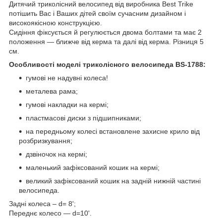
Дитячий триколісний велосипед від виробника Best Trike
потішить Вас і Ваших дітей своїм сучасним дизайном і
високоякісною конструкцією.
Сидіння фіксується й регулюється двома болтами та має 2
положення — ближче від керма та далі від керма. Різниця 5
см.
Особливості моделі триколісного велосипеда BS-1788:
гумові не надувні колеса!
металева рама;
гумові накладки на кермі;
пластмасові диски з підшипниками;
на передньому колесі встановлене захисне крило від
розбризкування;
дзвіночок на кермі;
маленький зафіксований кошик на кермі;
великий зафіксований кошик на задній нижній частині
велосипеда.
Задні колеса – d= 8';
Переднє колесо — d=10'.