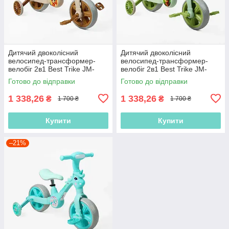
Дитячий двоколісний
Дитячий двоколісний
велосипед-трансформер-
велосипед-трансформер-
велобіг 2в1 Best Trike JM-
велобіг 2в1 Best Trike JM-
0102-8 Коричневий, колеса
0711-6 Зелений, колеса 10
Готово до відправки
Готово до відправки
10 дюймів, з музикою та
дюймів, з музикою та
підсвіткою
підсвіткою
1 338,26
1 338,26
₴
₴
1 700 ₴
1 700 ₴
Купити
Купити
–21%