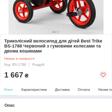
Триколісний велосипед для дітей Best Trike
BS-1788 Червоний з гумовими колесами та
двома кошиками
Немає в наявності
Код: BS-1788
Роздріб
1 667
₴
Опис
Характеристики
Доставка
Оплата
Умови п
Опис