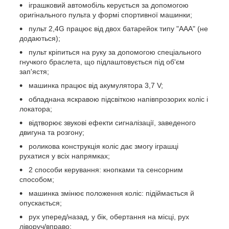
іграшковий автомобіль керується за допомогою
оригінального пульта у формі спортивної машинки;
пульт 2,4G працює від двох батарейок типу "ААА" (не
додаються);
пульт кріпиться на руку за допомогою спеціального
гнучкого браслета, що підлаштовується під об'єм
зап'ястя;
машинка працює від акумулятора 3,7 V;
обладнана яскравою підсвіткою напівпрозорих коліс і
локатора;
відтворює звукові ефекти сигналізації, заведеного
двигуна та розгону;
роликова конструкція коліс дає змогу іграшці
рухатися у всіх напрямках;
2 способи керування: кнопками та сенсорним
способом;
машинка змінює положення коліс: підіймається й
опускається;
рух уперед/назад, у бік, обертання на місці, рух
ліворуч/вправо;