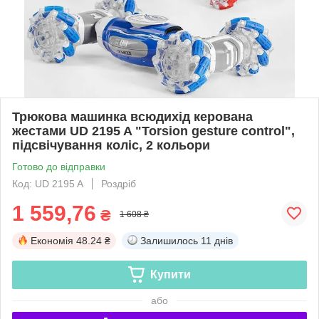
Трюкова машинка всюдихід керована
жестами UD 2195 A "Torsion gesture control",
підсвічування коліс, 2 кольори
Готово до відправки
Код: UD 2195 A
Роздріб
1 559,76
₴
1 608 ₴
Економія
48.24 ₴
Залишилось
11 днів
Купити
або