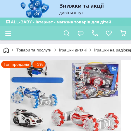
💥 ALL-BABY - інтернет - магазин товарів для дітей
Товари та послуги
Іграшки дитячі
Іграшки на радіоке
Топ продажів
–3%