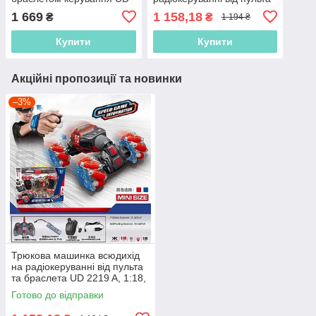
2196 А, 2 кольори, світло
та браслета UD 2219 A,
1 669
1 158,18
₴
₴
1 194 ₴
коліс, музика, акум.6 V
1:18, роликові колеса,
акум.3,7V
Купити
Купити
Акційні пропозиції та новинки
–3%
Трюкова машинка всюдихід
на радіокеруванні від пульта
та браслета UD 2219 A, 1:18,
роликові колеса, акум.3,7V
Готово до відправки