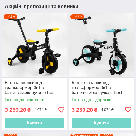
Акційні пропозиції та новинки
–20%
–20%
Біговел велосипед
Біговел велосипед
трансформер 3в1 з
трансформер 3в1 з
батьківською ручкою Best
батьківською ручкою Best
Trike 58195 колеса PU 10
Trike 56659 колеса PU 10
Готово до відправки
Готово до відправки
дюймів, Жовтий
дюймів, Блакитний
3 259,20
3 259,20
₴
₴
4 074 ₴
4 074 ₴
Купити
Купити