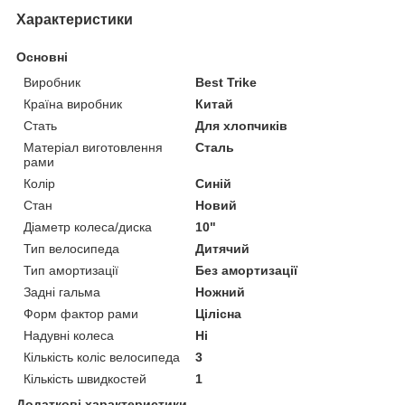
Характеристики
Основні
Виробник
Best Trike
Країна виробник
Китай
Стать
Для хлопчиків
Матеріал виготовлення
Сталь
рами
Колір
Синій
Стан
Новий
Діаметр колеса/диска
10"
Тип велосипеда
Дитячий
Тип амортизації
Без амортизації
Задні гальма
Ножний
Форм фактор рами
Цілісна
Надувні колеса
Ні
Кількість коліс велосипеда
3
Кількість швидкостей
1
Додаткові характеристики