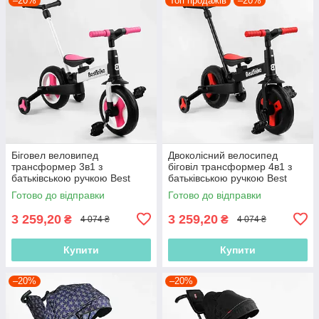
–20%
Топ продажів
–20%
Біговел веловипед
Двоколісний велосипед
трансформер 3в1 з
біговіл трансформер 4в1 з
батьківською ручкою Best
батьківською ручкою Best
Trike 55475 колеса PU 10
Trike 23031 Червоний, 10
Готово до відправки
Готово до відправки
дюймів, Рожевий
дюймів
3 259,20
3 259,20
₴
₴
4 074 ₴
4 074 ₴
Купити
Купити
–20%
–20%