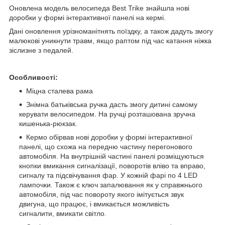
Оновлена модель велосипеда Best Trike знайшла нові
доробки у формі інтерактивної панелі на кермі.
Дані оновлення урізноманітнять поїздку, а також дадуть змогу
малюкові уникнути травм, якщо раптом під час катання ніжка
зіслизне з педалей.
Особливості:
Міцна сталева рама
Знімна батьківська ручка дасть змогу дитині самому
керувати велосипедом. На ручці розташована зручна
кишенька-рюкзак.
Кермо обірвав нові доробки у формі інтерактивної
панелі, що схожа на передню частину перегонового
автомобіля. На внутрішній частині панелі розміщуються
кнопки вмикання сигналізації, поворотів вліво та вправо,
сигналу та підсвічування фар. У кожній фарі по 4 LED
лампочки. Також є ключ запалювання як у справжнього
автомобіля, під час повороту якого імітується звук
двигуна, що працює, і вмикається можливість
сигналити, вмикати світло.