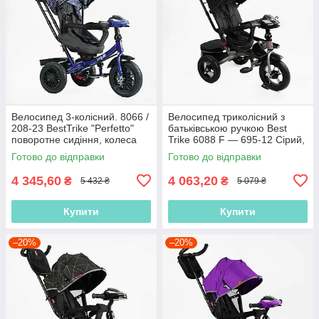
Велосипед 3-колісний. 8066 /
Велосипед триколісний з
208-23 BestTrike "Perfetto"
батьківською ручкою Best
поворотне сидіння, колеса
Trike 6088 F — 695-12 Сірий,
гумові надувні,
з поворотним сидінням,
Готово до відправки
Готово до відправки
надувні
4 345,60
4 063,20
₴
₴
5 432 ₴
5 079 ₴
Купити
Купити
–20%
–20%