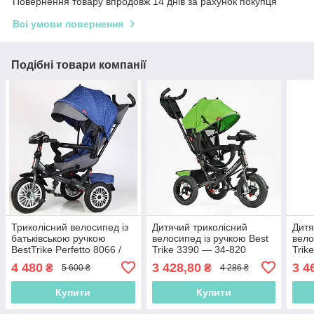
Повернення товару впродовж 14 днів за рахунок покупця
Всі умови повернення
Подібні товари компанії
Триколісний велосипед із
Дитячий триколісний
Дитя
батьківською ручкою
велосипед із ручкою Best
вело
BestTrike Perfetto 8066 /
Trike 3390 — 34-820
Trik
608-70 Синій, надувні
Зелений, надувні колеса,
Чорн
4 480
3 428,80
3 4
₴
₴
5 600 ₴
4 286 ₴
колеса
фара з USB, пульт
фара
Купити
Купити