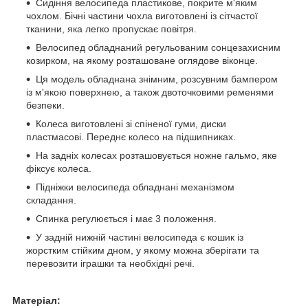
Сидіння велосипеда пластикове, покрите м'яким
чохлом. Бічні частини чохла виготовлені із сітчастої
тканини, яка легко пропускає повітря.
Велосипед обладнаний регульованим сонцезахисним
козирком, на якому розташоване оглядове віконце.
Ця модель обладнана знімним, розсувним бампером
із м'якою поверхнею, а також двоточковими ременями
безпеки.
Колеса виготовлені зі спіненої гуми, диски
пластмасові. Переднє колесо на підшипниках.
На задніх колесах розташовується ножне гальмо, яке
фіксує колеса.
Підніжки велосипеда обладнані механізмом
складання.
Спинка регулюється і має 3 положення.
У задній нижній частині велосипеда є кошик із
жорстким стійким дном, у якому можна зберігати та
перевозити іграшки та необхідні речі.
Матеріал: