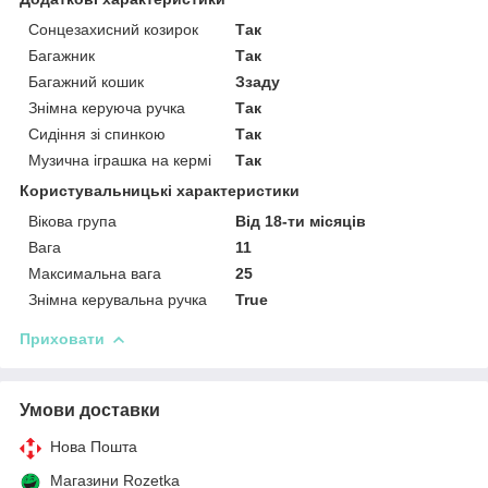
Сонцезахисний козирок
Так
Багажник
Так
Багажний кошик
Ззаду
Знімна керуюча ручка
Так
Сидіння зі спинкою
Так
Музична іграшка на кермі
Так
Користувальницькі характеристики
Вікова група
Від 18-ти місяців
Вага
11
Максимальна вага
25
Знімна керувальна ручка
True
Приховати
Умови доставки
Нова Пошта
Магазини Rozetka