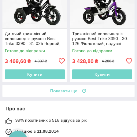
Дитячий триколісний
Триколісний велосипед із
велосипед із ручкою Best
ручкою Best Trike 3390 - 30-
Trike 3390 - 31-025 Чорний,
126 Фіолетовий, надувні
надувні колеса, фара з USB,
колеса, фара з USB, пульт
Готово до відправки
Готово до відправки
пульт
3 469,60
3 428,80
₴
₴
4 337 ₴
4 286 ₴
Купити
Купити
Показати ще
Про нас
99% позитивних з 516 відгуків за рік
Працює з 11.08.2014