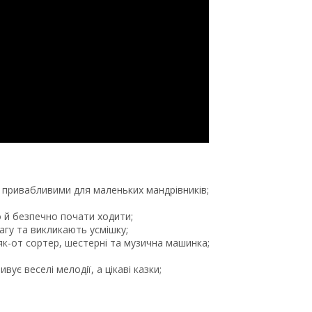
и привабливими для маленьких мандрівників;
о й безпечно почати ходити;
вагу та викликають усмішку;
як-от сортер, шестерні та музична машинка;
ує веселі мелодії, а цікаві казки;