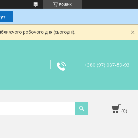
Кошик
йближчого робочого дня (сьогодні).
+380 (97) 087-59-93