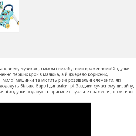
 наповнену музикою, сміхом і незабутніми враженнями! Ходунки
йснення перших кроків малюка, а й джерело корисних,
і милої машинки та містить різні розвівальні елементи, які
додадуть більше барв і динаміки грі. Завдяки сучасному дизайну,
зичні ходунки подарують приємне візуальне враження, позитивні