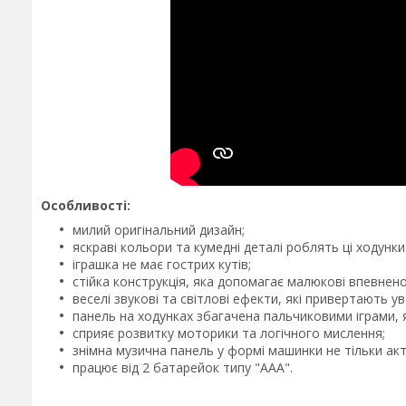
Особливості:
милий оригінальний дизайн;
яскраві кольори та кумедні деталі роблять ці ходунк
іграшка не має гострих кутів;
стійка конструкція, яка допомагає малюкові впевнен
веселі звукові та світлові ефекти, які привертають у
панель на ходунках збагачена пальчиковими іграми, 
сприяє розвитку моторики та логічного мислення;
знімна музична панель у формі машинки не тільки актив
працює від 2 батарейок типу "ААА".