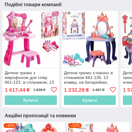
Подібні товари компанії
Дитяче трюмо з
Дитяче трюмо з піаніно зі
Дитя
мікрофоном для співу
стільчиком 661-136, 13
трюм
661-123, зі стільчиком, 13
клавіш, на батарейках,
елем
аксесуарів, світло, 16
світло, звук, аксесуари
фен 
1 617,44
1 232,28
1 5
₴
₴
1 838 ₴
1 467 ₴
мелодій, фен
стіл
Купити
Купити
Акційні пропозиції та новинки
–16%
–16%