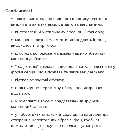
Особливості:
трюмо виготовлене з міцного пластику, здатного
витримати активну експлуатацію та вагу дитини;
виготовлений у стильному поєднанні кольорів;
має напівпрозорі елементи, які надають іграшці
вишуканості та крихкості;
шухляда допоможе малюкам надійно зберігати
маленькі дрібнички;
"родзинкою" трюмо є сенсорна кнопка з підсвіткою у
формі серця, що відкриває та закриває дзеркало;
відтворює звукові ефекти;
стільниця по периметру обладнана яскравою
підсвіткою;
у комплекті з трюмо представлений зручний
маленький стільчик;
у наборі дитина також знайде цілий комплект для
створення неповторних образів: фен, гребінець,
намисто, кільця, обруч і пляшечки, що імітують