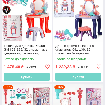
Трюмо для дівчинки Beautiful
Дитяче трюмо з піаніно зі
Girl 661-133, 32 елементи, з
стільчиком 661-136, 13
дзеркалом, стільчиком,
клавіш, на батарейках,
феном, косметикою, музичні
світло, звук, аксесуари
Готово до відправки
Готово до відправки
1 478,40
1 232,28
₴
₴
1 760 ₴
1 467 ₴
Купити
Купити
–16%
–16%