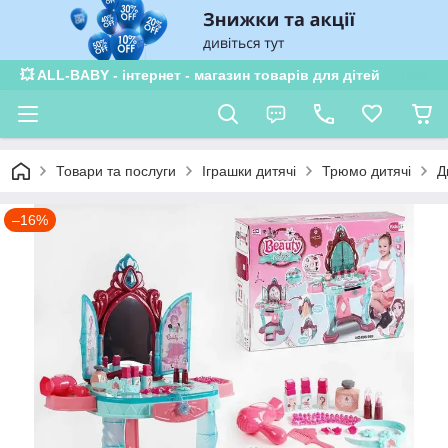
💥 ALL-BABY - інтернет - магазин товарів для дітей
Товари та послуги
Іграшки дитячі
Трюмо дитячі
Д
–16%