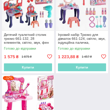
Дитячий туалетний столик
Ігровий набір Трюмо для
трюмо 661-132, 28
дівчаток 661-124, світло, звук,
елементів, світло, звук, фен
індукційна паличка,
на батарейках, стільчик,
аксесуари
Готово до відправки
Готово до відправки
аксесуари
1 575
1 223,88
₴
₴
1 875 ₴
1 457 ₴
Купити
Купити
–12%