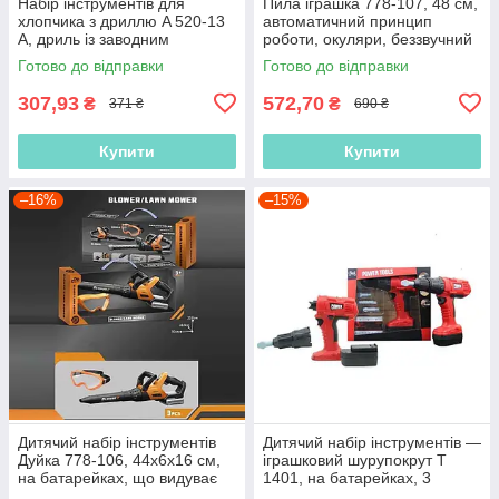
Набір інструментів для
Пила іграшка 778-107, 48 см,
хлопчика з дриллю A 520-13
автоматичний принцип
A, дриль із заводним
роботи, окуляри, беззвучний
механізмом
режим, звук
Готово до відправки
Готово до відправки
307,93
572,70
₴
₴
371 ₴
690 ₴
Купити
Купити
–16%
–15%
Дитячий набір інструментів
Дитячий набір інструментів —
Дуйка 778-106, 44х6х16 см,
іграшковий шурупокрут T
на батарейках, що видуває
1401, на батарейках, 3
повітря, захисту окуляри, звук
насадки