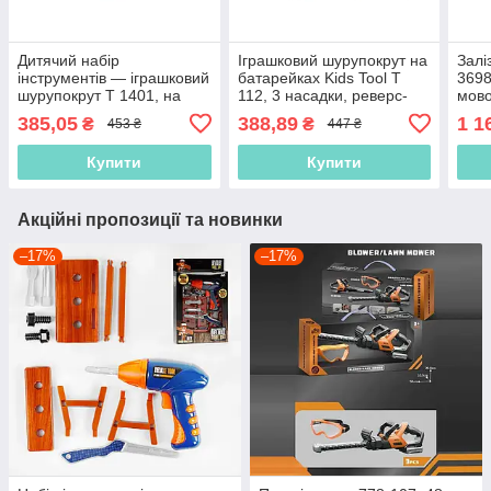
Дитячий набір
Іграшковий шурупокрут на
Залі
інструментів — іграшковий
батарейках Kids Tool T
3698
шурупокрут T 1401, на
112, 3 насадки, реверс-
мово
батарейках, 3 насадки
режим
підс
385,05
388,89
1 1
₴
₴
453 ₴
447 ₴
Купити
Купити
Акційні пропозиції та новинки
–17%
–17%