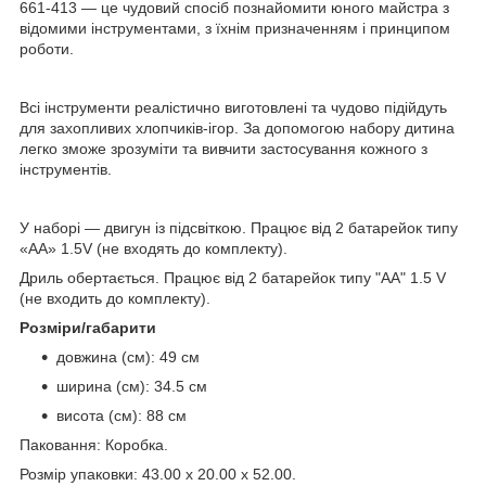
661-413 — це чудовий спосіб познайомити юного майстра з
відомими інструментами, з їхнім призначенням і принципом
роботи.
Всі інструменти реалістично виготовлені та чудово підійдуть
для захопливих хлопчиків-ігор. За допомогою набору дитина
легко зможе зрозуміти та вивчити застосування кожного з
інструментів.
У наборі — двигун із підсвіткою. Працює від 2 батарейок типу
«АА» 1.5V (не входять до комплекту).
Дриль обертається. Працює від 2 батарейок типу "АА" 1.5 V
(не входить до комплекту).
Розміри/габарити
довжина (см): 49 см
ширина (см): 34.5 см
висота (см): 88 см
Паковання: Коробка.
Розмір упаковки: 43.00 x 20.00 x 52.00.