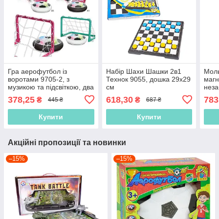
Гра аерофутбол із
Набір Шахи Шашки 2в1
Моль
воротами 9705-2, з
Технок 9055, дошка 29х29
магн
музикою та підсвіткою, два
см
неза
кольори воріт, м'яч із
поли
378,25
618,30
783
₴
₴
445 ₴
687 ₴
бортиком, що захищає
сосн
меблі
Купити
Купити
Акційні пропозиції та новинки
–15%
–15%