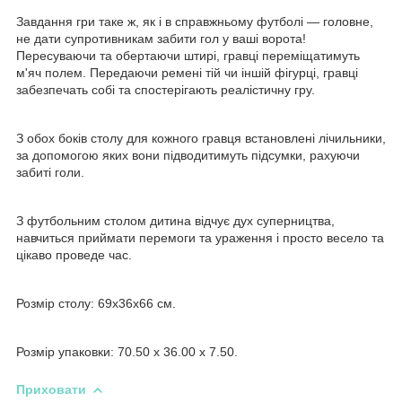
Завдання гри таке ж, як і в справжньому футболі — головне,
не дати супротивникам забити гол у ваші ворота!
Пересуваючи та обертаючи штирі, гравці переміщатимуть
м'яч полем. Передаючи ремені тій чи іншій фігурці, гравці
забезпечать собі та спостерігають реалістичну гру.
З обох боків столу для кожного гравця встановлені лічильники,
за допомогою яких вони підводитимуть підсумки, рахуючи
забиті голи.
З футбольним столом дитина відчує дух суперництва,
навчиться приймати перемоги та ураження і просто весело та
цікаво проведе час.
Розмір столу: 69х36х66 см.
Розмір упаковки: 70.50 x 36.00 x 7.50.
Приховати