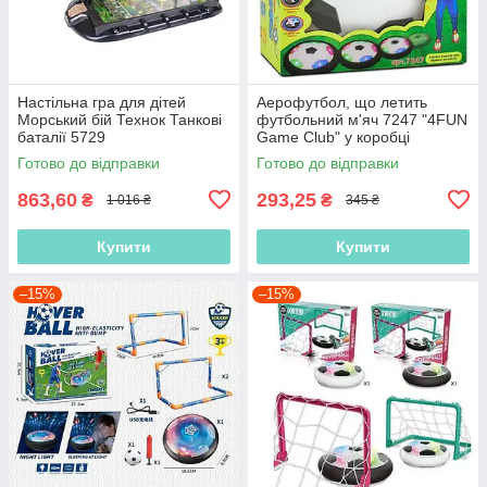
Настільна гра для дітей
Аерофутбол, що летить
Морський бій Технок Танкові
футбольний м'яч 7247 "4FUN
баталії 5729
Game Club" у коробці
Готово до відправки
Готово до відправки
863,60
293,25
₴
₴
1 016 ₴
345 ₴
Купити
Купити
–15%
–15%