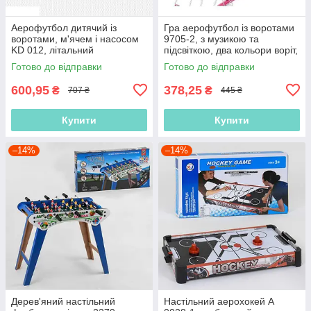
Аерофутбол дитячий із
Гра аерофутбол із воротами
воротами, м'ячем і насосом
9705-2, з музикою та
KD 012, літальний
підсвіткою, два кольори воріт,
футбольний м'яч
м'яч із бортиком, що захищає
Готово до відправки
Готово до відправки
меблі
600,95
378,25
₴
₴
707 ₴
445 ₴
Купити
Купити
–14%
–14%
Дерев'яний настільний
Настільний аерохокей А