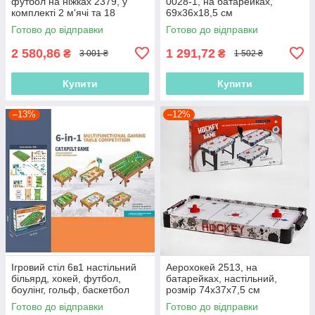
футбол на ніжках 2379, у
0028-1, на батарейках,
комплекті 2 м'ячі та 18
69х36х18,5 см
гравців, 79.5 х 36 х 61.5 см.
Готово до відправки
Готово до відправки
2 580,86
1 291,72
₴
₴
3 001 ₴
1 502 ₴
Купити
Купити
–13%
–12%
Ігровий стіл 6в1 настільний
Аерохокей 2513, на
більярд, хокей, футбол,
батарейках, настільний,
боулінг, гольф, баскетбол
розмір 74х37х7,5 см
777-568, 50х28 см
Готово до відправки
Готово до відправки