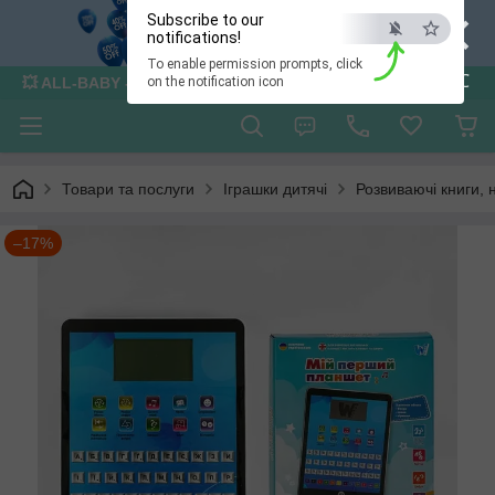
×
Subscribe to our
notifications!
To enable permission prompts, click
ESC
💥 ALL-BABY - інтернет - магазин товарів для дітей
on the notification icon
Товари та послуги
Іграшки дитячі
Розвиваючі книги, 
–17%