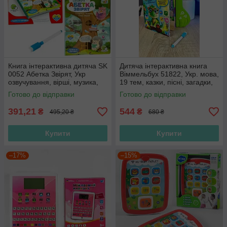
Книга інтерактивна дитяча SK
Дитяча інтерактивна книга
0052 Абетка Звірят, Укр
Віммельбух 51822, Укр. мова,
озвучування, вірші, музика,
19 тем, казки, пісні, загадки,
пісні
сенсорні кнопки
Готово до відправки
Готово до відправки
391,21
544
₴
₴
495,20 ₴
680 ₴
Купити
Купити
–17%
–15%