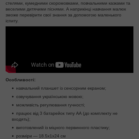
стелями, кумедними скоромовками, повчальними казками та
веселими дитячими піснями. А наприкінці навчання малюк
зможе перевірити свої знання за допомогою маленького
іспиту.
Особливості:
навчальний планшет із сенсорним екраном;
озвучування українською мовою;
можливість регулювання гучності;
працює від 3 батарейок типу АА (до комплекту не
входять);
виготовлений із міцного первинного пластику;
розміри — 18.5х1х24 см