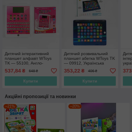
Дитячий інтерактивний
Дитячий розвивальний
Дитя
планшет алфавіт WToys
планшет абетка WToys TK
інте
TK — 55100, Англо-
— 09912, Українська
укра
Український, 10 режимів,
мова, 7 режимів, LED-
підсв
537,84
353,22
373
₴
₴
648 ₴
406 ₴
загадки, казки, пісні
підсвітка, алфавіт
тріс
Купити
Купити
Акційні пропозиції та новинки
–21%
–20%