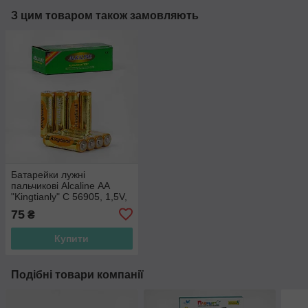
З цим товаром також замовляють
Батарейки лужні
пальчикові Alcaline АА
"Kingtianly" C 56905, 1,5V,
Ціна за 4 шт.
75
₴
Купити
Подібні товари компанії