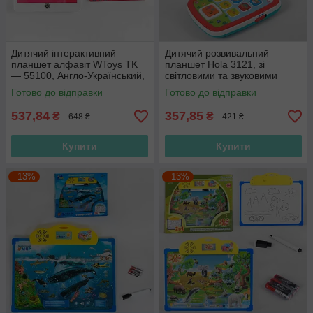
Дитячий інтерактивний
Дитячий розвивальний
планшет алфавіт WToys TK
планшет Hola 3121, зі
— 55100, Англо-Український,
світловими та звуковими
10 режимів, загадки, казки,
ефектами, англійська озвуча
Готово до відправки
Готово до відправки
пісні
537,84
357,85
₴
₴
648 ₴
421 ₴
Купити
Купити
–13%
–13%