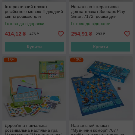
Інтерактивний плакат
Навчальна інтерактивна
російською мовою Підводний
дошка-плакат Зоопарк Play
світ із дошкою для
Smart 7172, дошка для
малювання та маркером
малювання, Російська озвуча
Готово до відправки
Готово до відправки
7281
414,12
254,91
₴
₴
476 ₴
293 ₴
Купити
Купити
–13%
–13%
Дерев'яна навчальна
Навчальний плакат
розвивальна настільна гра
"Музичний коморі" 7077,