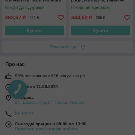
Математика "Магнітна книга"
російська озвуча, вивчення
C 39986 маркер на водній
музичних інструментів
Готово до відправки
Готово до відправки
основі
383,67
344,52
₴
₴
441 ₴
396 ₴
Купити
Купити
Показати ще
Про нас
99% позитивних з 516 відгуків за рік
Працює з 11.08.2014
м. Одеса
вул.Базова, буд.17, Одеса, Україна
Контакти
Сьогодні працює з 09:00 до 13:00
Показати весь графік роботи